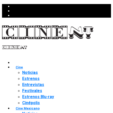
Cine
Noticias
Estrenos
Entrevistas
Festivales
Estrenos Blu-ray
Cinépolis
Cine Mexicano