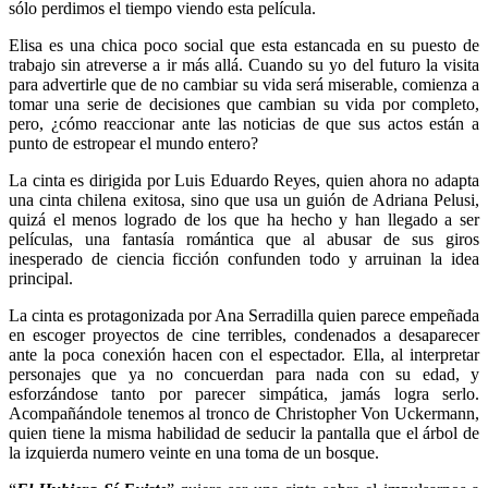
sólo perdimos el tiempo viendo esta película.
Elisa es una chica poco social que esta estancada en su puesto de
trabajo sin atreverse a ir más allá. Cuando su yo del futuro la visita
para advertirle que de no cambiar su vida será miserable, comienza a
tomar una serie de decisiones que cambian su vida por completo,
pero, ¿cómo reaccionar ante las noticias de que sus actos están a
punto de estropear el mundo entero?
La cinta es dirigida por Luis Eduardo Reyes, quien ahora no adapta
una cinta chilena exitosa, sino que usa un guión de Adriana Pelusi,
quizá el menos logrado de los que ha hecho y han llegado a ser
películas, una fantasía romántica que al abusar de sus giros
inesperado de ciencia ficción confunden todo y arruinan la idea
principal.
La cinta es protagonizada por Ana Serradilla quien parece empeñada
en escoger proyectos de cine terribles, condenados a desaparecer
ante la poca conexión hacen con el espectador. Ella, al interpretar
personajes que ya no concuerdan para nada con su edad, y
esforzándose tanto por parecer simpática, jamás logra serlo.
Acompañándole tenemos al tronco de Christopher Von Uckermann,
quien tiene la misma habilidad de seducir la pantalla que el árbol de
la izquierda numero veinte en una toma de un bosque.