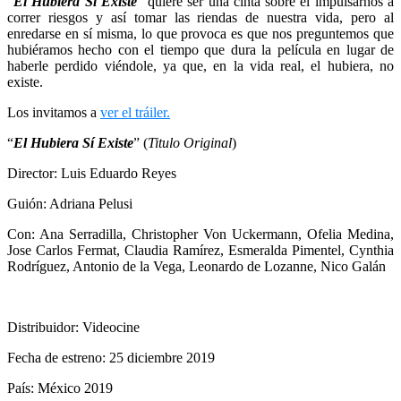
“
El Hubiera Sí Existe
” quiere ser una cinta sobre el impulsarnos a
correr riesgos y así tomar las riendas de nuestra vida, pero al
enredarse en sí misma, lo que provoca es que nos preguntemos que
hubiéramos hecho con el tiempo que dura la película en lugar de
haberle perdido viéndole, ya que, en la vida real, el hubiera, no
existe.
Los invitamos a
ver el tráiler.
“
El Hubiera Sí Existe
” (
Titulo Original
)
Director: Luis Eduardo Reyes
Guión: Adriana Pelusi
Con: Ana Serradilla, Christopher Von Uckermann, Ofelia Medina,
Jose Carlos Fermat, Claudia Ramírez, Esmeralda Pimentel, Cynthia
Rodríguez, Antonio de la Vega, Leonardo de Lozanne, Nico Galán
Distribuidor: Videocine
Fecha de estreno: 25 diciembre 2019
País: México 2019