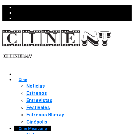
Cine
Noticias
Estrenos
Entrevistas
Festivales
Estrenos Blu-ray
Cinépolis
Cine Mexicano