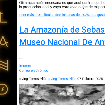
Otra aclaración necesaria es que aquí está lo que he
la producción local y vaya este
mea culpa
de mi par
Leer más: 10 películas dominicanas del 2025, una gust
La Amazonía de Sebast
Museo Nacional De An
Imprimir
Correo electrónico
Irving Torres Yllán
Irving Torres Yllán
07 Febrero 2025