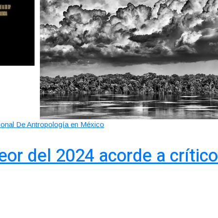
ional De Antropología en México
peor del 2024 acorde a críti