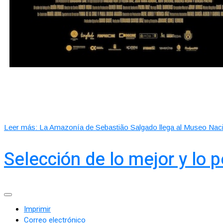
Leer más: La Amazonía de Sebastião Salgado llega al Museo Nac
Selección de lo mejor y lo 
Imprimir
Correo electrónico