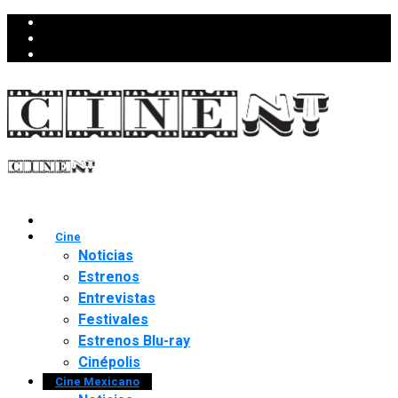
Cine
Noticias
Estrenos
Entrevistas
Festivales
Estrenos Blu-ray
Cinépolis
Cine Mexicano