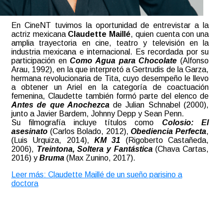
En CineNT tuvimos la oportunidad de entrevistar a la
actriz mexicana
Claudette Maillé
, quien cuenta con una
amplia trayectoria en
cine, teatro y televisión en la
industria mexicana e internacional. Es recordada por su
participación en
Como Agua para Chocolate
(Alfonso
Arau, 1992), en la que interpretó a Gertrudis de la Garza,
hermana revolucionaria de Tita, cuyo desempeño le llevo
a obtener un Ariel en la categoría de coactuación
femenina, Claudette también formó parte del elenco de
Antes de que Anochezca
de Julian Schnabel (2000),
junto a Javier Bardem, Johnny Depp y Sean Penn.
Su filmografía incluye títulos como
Colosio: El
asesinato
(Carlos Bolado, 2012),
Obediencia Perfecta
,
(Luis Urquiza, 2014),
KM 31
(Rigoberto Castañeda,
2006),
Treintona, Soltera y Fantástica
(Chava Cartas,
2016) y
Bruma
(Max Zunino, 2017).
Leer más: Claudette Maillé de un sueño parisino a
doctora