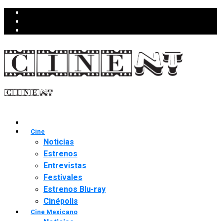
Cine
Noticias
Estrenos
Entrevistas
Festivales
Estrenos Blu-ray
Cinépolis
Cine Mexicano