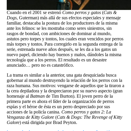
Cuando en el 2001 se estrenó
Como perros y gatos
(
Cats &
Dogs
, Guterman) más allá de sus efectos especiales y mensaje
familiar, destacaba la postura de los productores de la misma
ante los felinos: se les mostraba como seres siniestros, sin
rasgos de bondad, con ambiciones de dominar al mundo,
astutos pero torpes y tontos, los cuales eran vencidos por perros
más torpes y tontos. Para corregirlo en la segunda entrega de la
serie, estrenada nueve años después, se les da a los gatos un
nuevo papel, diciendo hay buenos y malos, dándoles la misma
tecnología que a los perros. El resultado es un desastre
anunciado… pero no es catastrófico.
La trama es similar a la anterior, una gata desquiciada busca
gobernar al mundo destruyendo la relación de los perros con la
raza humana. Sus motivos: vengarse de aquellos que la tiraron a
la cera depiladora y la despreciaron por su nuevo aspecto (gran
homenaje al
Batman
de Tim Burton). El joven perro de la
primera parte es ahora el líder de la organización de perros
espías y el héroe de ésta es un perro despreciado por sus
acciones de la policía canina.
Como perros y gatos 2: La
Venganza de Kitty Galore
(
Cats & Dogs: The Revenge of Kitty
Galore
) está dirigida por Brad Peyton.