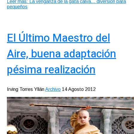
Leer más: La venganza de la gata calva… diversión para
pequeños
El Último Maestro del
Aire, buena adaptación
pésima realización
Irving Torres Yllán
Archivo
14 Agosto 2012