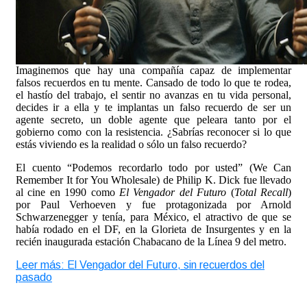
Imaginemos que hay una compañía capaz de implementar
falsos recuerdos en tu mente. Cansado de todo lo que te rodea,
el hastío del trabajo, el sentir no avanzas en tu vida personal,
decides ir a ella y te implantas un falso recuerdo de ser un
agente secreto, un doble agente que peleara tanto por el
gobierno como con la resistencia. ¿Sabrías reconocer si lo que
estás viviendo es la realidad o sólo un falso recuerdo?
El cuento “Podemos recordarlo todo por usted” (We Can
Remember It for You Wholesale) de Philip K. Dick fue llevado
al cine en 1990 como
El Vengador del Futuro
(
Total Recall
)
por Paul Verhoeven y fue protagonizada por Arnold
Schwarzenegger y tenía, para México, el atractivo de que se
había rodado en el DF, en la Glorieta de Insurgentes y en la
recién inaugurada estación Chabacano de la Línea 9 del metro.
Leer más: El Vengador del Futuro, sin recuerdos del
pasado