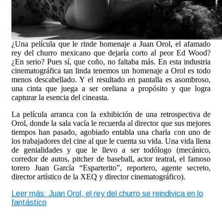
¿Una película que le rinde homenaje a Juan Orol, el afamado
rey del churro mexicano que dejaría corto al peor Ed Wood?
¿En serio? Pues sí, que coño, no faltaba más. En esta industria
cinematográfica tan linda tenemos un homenaje a Orol es todo
menos descabellado. Y el resultado en pantalla es asombroso,
una cinta que juega a ser oreliana a propósito y que logra
capturar la esencia del cineasta.
La película arranca con la exhibición de una retrospectiva de
Orol, donde la sala vacía le recuerda al director que sus mejores
tiempos han pasado, agobiado entabla una charla con uno de
los trabajadores del cine al que le cuenta su vida. Una vida llena
de genialidades y que le llevo a ser todólogo (mecánico,
corredor de autos, pitcher de baseball, actor teatral, el famoso
torero Juan García “Esparterito”, reportero, agente secreto,
director artístico de la XEQ y director cinematográfico).
Leer más: Juan Orol, el rey del churro se reindivica en lo
fantástico