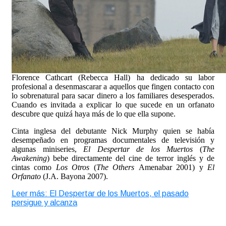
Florence Cathcart (Rebecca Hall) ha dedicado su labor
profesional a desenmascarar a aquellos que fingen contacto con
lo sobrenatural para sacar dinero a los familiares desesperados.
Cuando es invitada a explicar lo que sucede en un orfanato
descubre que quizá haya más de lo que ella supone.
Cinta inglesa del debutante Nick Murphy quien se había
desempeñado en programas documentales de televisión y
algunas miniseries,
El Despertar de los Muertos
(
The
Awakening
) bebe directamente del cine de terror inglés y de
cintas como
Los Otros
(
The Others
Amenabar 2001) y
El
Orfanato
(J.A. Bayona 2007).
Leer más: El Despertar de los Muertos, el pasado
persigue y alcanza