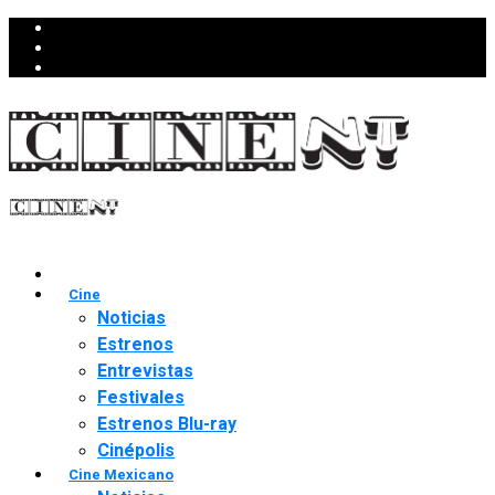
Cine
Noticias
Estrenos
Entrevistas
Festivales
Estrenos Blu-ray
Cinépolis
Cine Mexicano