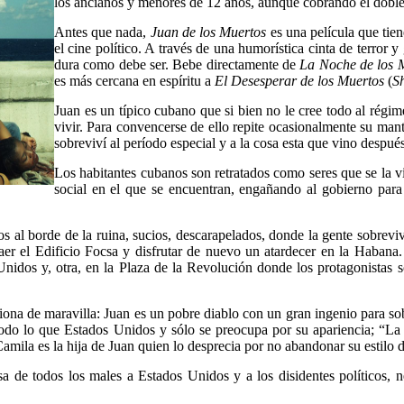
los ancianos y menores de 12 años, aunque cobrando el doble 
Antes que nada,
Juan de los Muertos
es una película que tie
el cine político. A través de una humorística cinta de terror 
dura como debe ser. Bebe directamente de
La Noche de los 
es más cercana en espíritu a
El Desesperar de los Muertos
(
S
Juan es un típico cubano que si bien no le cree todo al régimen
vivir. Para convencerse de ello repite ocasionalmente su man
sobreviví al período especial y a la cosa esta que vino después
Los habitantes cubanos son retratados como seres que se la v
social en el que se encuentran, engañando al gobierno para 
 al borde de la ruina, sucios, descarapelados, donde la gente sobrevive
 caer el Edificio Focsa y disfrutar de nuevo un atardecer en la Haban
nidos y, otra, en la Plaza de la Revolución donde los protagonistas 
ciona de maravilla: Juan es un pobre diablo con un gran ingenio para so
todo lo que Estados Unidos y sólo se preocupa por su apariencia; “La 
mila es la hija de Juan quien lo desprecia por no abandonar su estilo d
usa de todos los males a Estados Unidos y a los disidentes políticos,