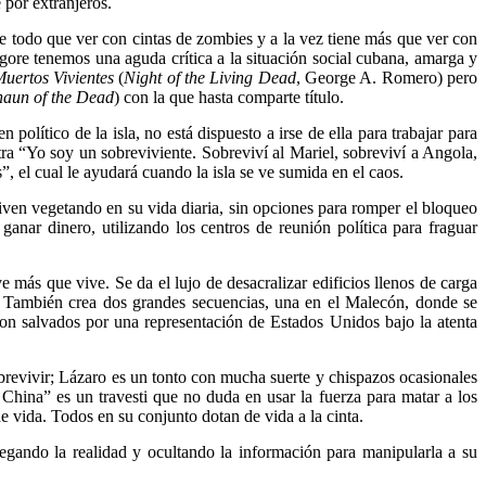
por extranjeros.
ne todo que ver con cintas de zombies y a la vez tiene más que ver con
y gore tenemos una aguda crítica a la situación social cubana, amarga y
Muertos Vivientes
(
Night of the Living Dead
, George A. Romero) pero
haun of the Dead
) con la que hasta comparte título.
 político de la isla, no está dispuesto a irse de ella para trabajar para
tra “Yo soy un sobreviviente. Sobreviví al Mariel, sobreviví a Angola,
”, el cual le ayudará cuando la isla se ve sumida en el caos.
iven vegetando en su vida diaria, sin opciones para romper el bloqueo
ganar dinero, utilizando los centros de reunión política para fraguar
 más que vive. Se da el lujo de desacralizar edificios llenos de carga
a. También crea dos grandes secuencias, una en el Malecón, donde se
son salvados por una representación de Estados Unidos bajo la atenta
brevivir; Lázaro es un tonto con mucha suerte y chispazos ocasionales
China” es un travesti que no duda en usar la fuerza para matar a los
e vida. Todos en su conjunto dotan de vida a la cinta.
 negando la realidad y ocultando la información para manipularla a su