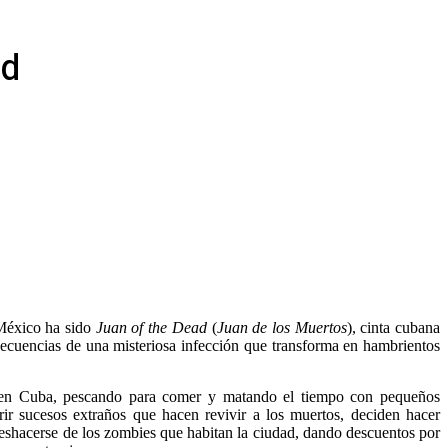
ad
 México ha sido
Juan of the Dead
(
Juan de los Muertos
), cinta cubana
nsecuencias de una misteriosa infección que transforma en hambrientos
r en Cuba, pescando para comer y matando el tiempo con pequeños
rir sucesos extraños que hacen revivir a los muertos, deciden hacer
shacerse de los zombies que habitan la ciudad, dando descuentos por