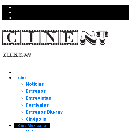
Cine
Noticias
Estrenos
Entrevistas
Festivales
Estrenos Blu-ray
Cinépolis
Cine Mexicano