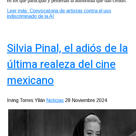
en los que participan y perderían la autonomía que han creado.
Leer más: Convocatoria de artistas contra el uso
indiscriminado de la AI
Silvia Pinal, el adiós de la
última realeza del cine
mexicano
Irving Torres Yllán
Noticias
28 Noviembre 2024