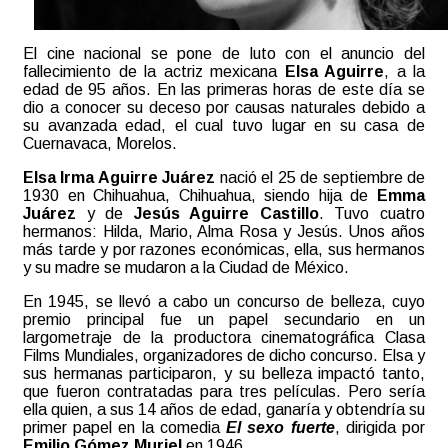
El cine nacional se pone de luto con el anuncio del
fallecimiento de la actriz mexicana
Elsa Aguirre
, a la
edad de 95 años. En las primeras horas de este día se
dio a conocer su deceso por causas naturales debido a
su avanzada edad, el cual tuvo lugar en su casa de
Cuernavaca, Morelos.
Elsa Irma Aguirre Juárez
nació el 25 de septiembre de
1930 en Chihuahua, Chihuahua, siendo hija de
Emma
Juárez
y de
Jesús Aguirre Castillo
. Tuvo cuatro
hermanos: Hilda, Mario, Alma Rosa y Jesús. Unos años
más tarde y por razones económicas, ella, sus hermanos
y su madre se mudaron a la Ciudad de México.
En 1945, se llevó a cabo un concurso de belleza, cuyo
premio principal fue un papel secundario en un
largometraje de la productora cinematográfica Clasa
Films Mundiales, organizadores de dicho concurso. Elsa y
sus hermanas participaron, y su belleza impactó tanto,
que fueron contratadas para tres películas. Pero sería
ella quien, a sus 14 años de edad, ganaría y obtendría su
primer papel en la comedia
El sexo fuerte
, dirigida por
Emilio Gómez Muriel
en 1946.