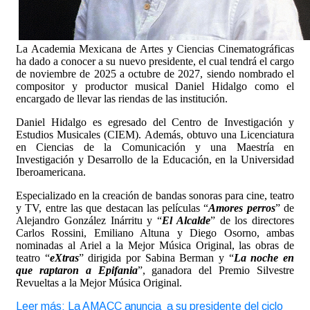
La Academia Mexicana de Artes y Ciencias Cinematográficas
ha dado a conocer a su nuevo presidente, el cual tendrá el cargo
de noviembre de 2025 a octubre de 2027, siendo nombrado el
compositor y productor musical Daniel Hidalgo como el
encargado de llevar las riendas de las institución.
Daniel Hidalgo es egresado del Centro de Investigación y
Estudios Musicales (CIEM). Además, obtuvo una Licenciatura
en Ciencias de la Comunicación y una Maestría en
Investigación y Desarrollo de la Educación, en la Universidad
Iberoamericana.
Especializado en la creación de bandas sonoras para cine, teatro
y TV, entre las que destacan las películas “
Amores perros
” de
Alejandro González Inárritu y “
El Alcalde
” de los directores
Carlos Rossini, Emiliano Altuna y Diego Osorno, ambas
nominadas al Ariel a la Mejor Música Original, las obras de
teatro “
eXtras
” dirigida por Sabina Berman y “
La noche en
que raptaron a Epifania
”, ganadora del Premio Silvestre
Revueltas a la Mejor Música Original.
Leer más: La AMACC anuncia a su presidente del ciclo