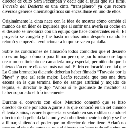
director de culto Sam Peckinpah y decir que al igual que sus films,
Travesía del Desierto
es una cinta “transgénero” ya que recorre
diversos géneros cinematográficos sin encasillarse en uno de ellos.
Originalmente la cinta nace con la idea de mostrar cómo cambia el
mundo de un líder de izquierda que al sufrir una avería su coche en
el desierto se involucra con un equipo que hace comerciales en él. El
proyecto se congeló y fue hasta muchos años después cuando lo
retomó y empezó a evolucionar a lo que se ve en pantalla.
Sobre las condiciones de filmación todos coinciden que el desierto
no es un lugar cómodo para filmar pero que por lo mismo se logra
crear un sentimiento de camadería muy especial, permitiendo que la
interacción entre ellos sea más natural. El frío en locación era tal que
La Gatta bromeaba diciendo deberían haber filmado “Travesía por la
Playa” y que así sería mejor. Leaño recuerda que tras una dura
escena en la que termina lleno de sangre artificial y mojado de
tequila, el director le dijo “Ahora sí te graduaste de machito” al
haber soportado el frío inclemente.
Durante el convivio con ellos, Mauricio comentó que se hizo
director de cine por Elsa Aguirre a la que conoció en un set cuando
él tenía 3 años, recuerda que estaba sentado en sus rodillas cuando el
director de la película la llamó y esta obedientemente lo dejó y se fue
a filmar, sintiendo el poder que un director de cine tiene. Aclaró no
cree en el cine de autor ya que el director no hace todo sólo sino es