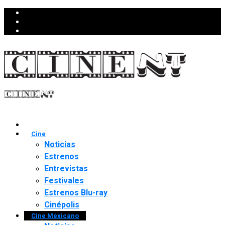
Cine
Noticias
Estrenos
Entrevistas
Festivales
Estrenos Blu-ray
Cinépolis
Cine Mexicano