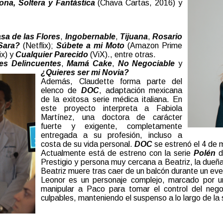
ona, Soltera y Fantástica
(Chava Cartas, 2016) y
sa de las Flores
,
Ingobernable
,
Tijuana
,
Rosario
Sara?
(Netflix);
Súbete a mi Moto
(Amazon Prime
ix) y
Cualquier Parecido
(ViX)., entre otras.
pes Delincuentes
,
Mamá Cake
,
No Negociable
y
¿Quieres ser mi Novia?
Además, Claudette forma parte del
elenco de
DOC
, adaptación mexicana
de la exitosa serie médica italiana. En
este proyecto interpreta a Fabiola
Martínez, una doctora de carácter
fuerte y exigente, completamente
entregada a su profesión, incluso a
costa de su vida personal.
DOC
se estrenó el 4 de 
Actualmente está de estreno con la serie
Polén
de
Prestigio y persona muy cercana a Beatriz, la dueña
Beatriz muere tras caer de un balcón durante un even
Leonor es un personaje complejo, marcado por un
manipular a Paco para tomar el control del neg
culpables, manteniendo el suspenso a lo largo de la 