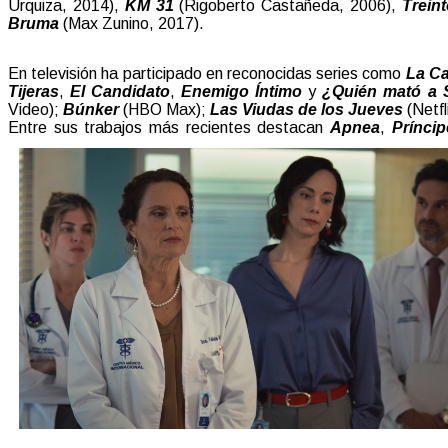
Urquiza, 2014),
KM 31
(Rigoberto Castañeda, 2006),
Treint
Bruma
(Max Zunino, 2017).
En televisión ha participado en reconocidas series como
La Ca
Tijeras
,
El Candidato
,
Enemigo Íntimo
y
¿Quién mató a 
Video);
Búnker
(HBO Max);
Las Viudas de los Jueves
(Netfl
Entre sus trabajos más recientes destacan
Apnea
,
Prínci