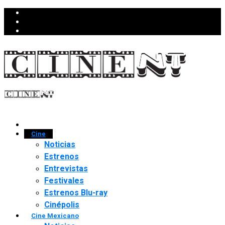
Cine
Noticias
Estrenos
Entrevistas
Festivales
Estrenos Blu-ray
Cinépolis
Cine Mexicano