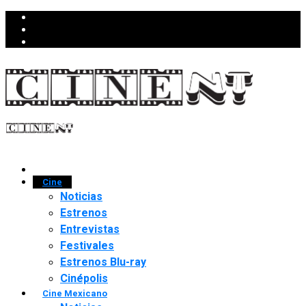
Cine
Noticias
Estrenos
Entrevistas
Festivales
Estrenos Blu-ray
Cinépolis
Cine Mexicano