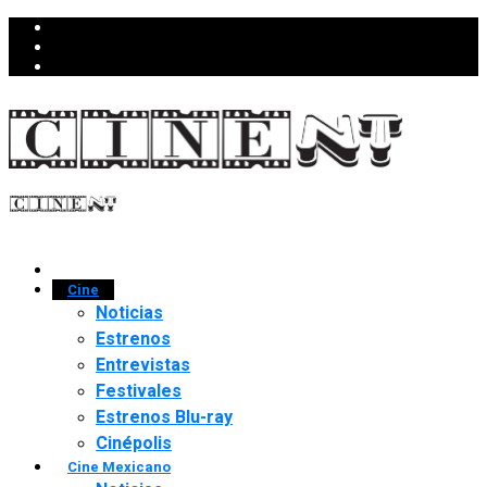
Cine
Noticias
Estrenos
Entrevistas
Festivales
Estrenos Blu-ray
Cinépolis
Cine Mexicano