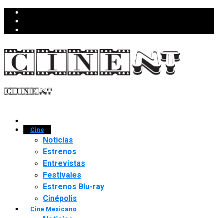
Cine
Noticias
Estrenos
Entrevistas
Festivales
Estrenos Blu-ray
Cinépolis
Cine Mexicano