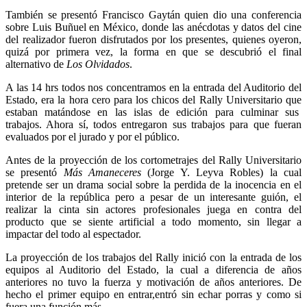
También se presentó Francisco Gaytán quien dio una conferencia
sobre Luis Buñuel en México, donde las anécdotas y datos del cine
del realizador fueron disfrutados por los presentes, quienes oyeron,
quizá por primera vez, la forma en que se descubrió el final
alternativo de
Los Olvidados
.
A las 14 hrs todos nos concentramos en la entrada del Auditorio del
Estado, era la hora cero para los chicos del Rally Universitario que
estaban matándose en las islas de edición para culminar sus
trabajos. Ahora sí, todos entregaron sus trabajos para que fueran
evaluados por el jurado y por el público.
Antes de la proyección de los cortometrajes del Rally Universitario
se presentó
Más Amaneceres
(Jorge Y. Leyva Robles) la cual
pretende ser un drama social sobre la perdida de la inocencia en el
interior de la república pero a pesar de un interesante guión, el
realizar la cinta sin actores profesionales juega en contra del
producto que se siente artificial a todo momento, sin llegar a
impactar del todo al espectador.
La proyección de los trabajos del Rally inició con la entrada de los
equipos al Auditorio del Estado, la cual a diferencia de años
anteriores no tuvo la fuerza y motivación de años anteriores. De
hecho el primer equipo en entrar,entró sin echar porras y como si
fuera una función más.