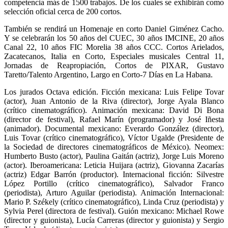
competencia más de 1500 trabajos. De los cuales se exhibirán como
selección oficial cerca de 200 cortos.
También se rendirá un Homenaje en corto Daniel Giménez Cacho.
Y se celebrarán los 50 años del CUEC, 30 años IMCINE, 20 años
Canal 22, 10 años FIC Morelia 38 años CCC. Cortos Arielados,
Zacatecanos, Italia en Corto, Especiales musicales Central 11,
Jornadas de Reapropiación, Cortos de PIXAR, Gustavo
Taretto/Talento Argentino, Largo en Corto-7 Días en La Habana.
Los jurados Octava edición. Ficción mexicana: Luis Felipe Tovar
(actor), Juan Antonio de la Riva (director), Jorge Ayala Blanco
(crítico cinematográfico). Animación mexicana: David Di Bona
(director de festival), Rafael Marín (programador) y José Iñesta
(animador). Documental mexicano: Everardo González (director),
Luis Tovar (crítico cinematográfico), Víctor Ugalde (Presidente de
la Sociedad de directores cinematográficos de México). Neomex:
Humberto Busto (actor), Paulina Gaitán (actriz), Jorge Luis Moreno
(actor). Iberoamericana: Leticia Huijara (actriz), Giovanna Zacarías
(actriz) Edgar Barrón (productor). Internacional ficción: Silvestre
López Portillo (crítico cinematográfico), Salvador Franco
(periodista), Arturo Aguilar (periodista). Animación Internacional:
Mario P. Székely (crítico cinematográfico), Linda Cruz (periodista) y
Sylvia Perel (directora de festival). Guión mexicano: Michael Rowe
(director y guionista), Lucía Carreras (director y guionista) y Sergio