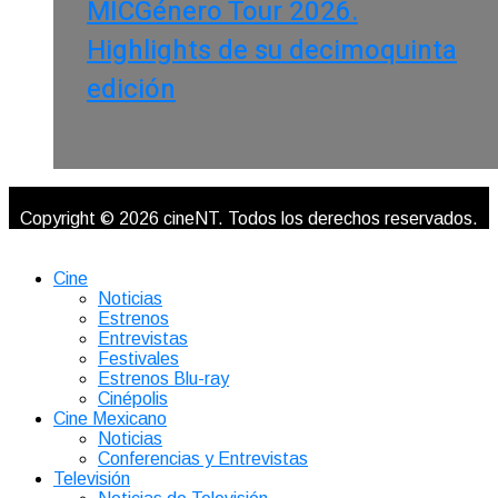
MICGénero Tour 2026.
Highlights de su decimoquinta
edición
Copyright © 2026 cineNT. Todos los derechos reservados.
Cine
Noticias
Estrenos
Entrevistas
Festivales
Estrenos Blu-ray
Cinépolis
Cine Mexicano
Noticias
Conferencias y Entrevistas
Televisión