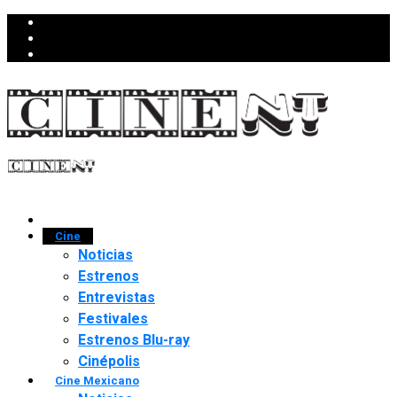
Cine
Noticias
Estrenos
Entrevistas
Festivales
Estrenos Blu-ray
Cinépolis
Cine Mexicano