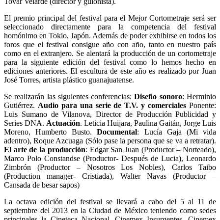
Tovar Velarde (director y guionista).
El premio principal del festival para el Mejor Cortometraje será ser
seleccionado directamente para la competencia del festival
homónimo en Tokio, Japón. Además de poder exhibirse en todos los
foros que el festival consigue año con año, tanto en nuestro país
como en el extranjero. Se alentará la producción de un cortometraje
para la siguiente edición del festival como lo hemos hecho en
ediciones anteriores. El escultura de este año es realizado por Juan
José Torres, artista plástico guanajuatense.
Se realizarán las siguientes conferencias:
Diseño sonoro
: Herminio
Gutiérrez.
Audio para una serie de T.V. y comerciales
Ponente:
Luis Sumano de Vilanova, Director de Producción Publicidad y
Series DNA.
Actuación
. Leticia Huijara, Paulina Gaitán, Jorge Luis
Moreno, Humberto Busto.
Documental
: Lucía Gaja (Mi vida
adentro), Roque Azcuaga (Sólo pase la persona que se va a retratar).
El arte de la producción
: Edgar San Juan (Productor – Norteado),
Marco Polo Constandse (Productor- Después de Lucia), Leonardo
Zimbrón (Productor – Nosotros Los Nobles), Carlos Taibo
(Production manager- Cristiada), Walter Navas (Productor –
Cansada de besar sapos)
La octava edición del festival se llevará a cabo del 5 al 11 de
septiembre del 2013 en la Ciudad de México teniendo como sedes
principales la Cineteca Nacional, Cinemex Insurgentes, Cinemex