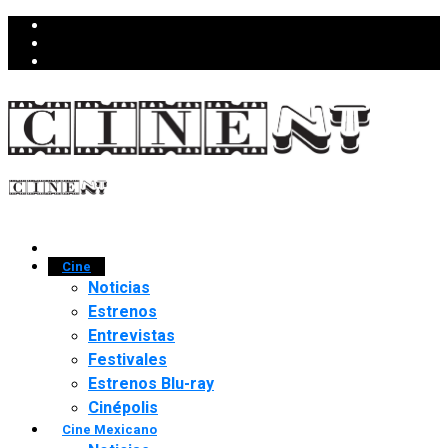
Cine
Noticias
Estrenos
Entrevistas
Festivales
Estrenos Blu-ray
Cinépolis
Cine Mexicano