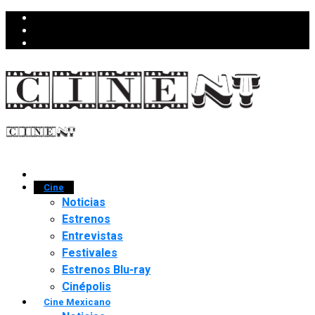
Cine
Noticias
Estrenos
Entrevistas
Festivales
Estrenos Blu-ray
Cinépolis
Cine Mexicano