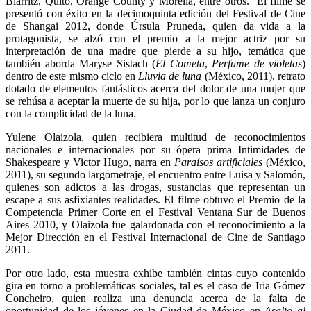
Biarritz, Quito, Orange County y Morelia, entre otros. El filme se
presentó con éxito en la decimoquinta edición del Festival de Cine
de Shangai 2012, donde Úrsula Pruneda, quien da vida a la
protagonista, se alzó con el premio a la mejor actriz por su
interpretación de una madre que pierde a su hijo, temática que
también aborda Maryse Sistach (
El Cometa
,
Perfume de violetas
)
dentro de este mismo ciclo en
Lluvia de luna
(México, 2011), retrato
dotado de elementos fantásticos acerca del dolor de una mujer que
se rehúsa a aceptar la muerte de su hija, por lo que lanza un conjuro
con la complicidad de la luna.
Yulene Olaizola, quien recibiera multitud de reconocimientos
nacionales e internacionales por su ópera prima Intimidades de
Shakespeare y Victor Hugo, narra en
Paraísos artificiales
(México,
2011), su segundo largometraje, el encuentro entre Luisa y Salomón,
quienes son adictos a las drogas, sustancias que representan un
escape a sus asfixiantes realidades. El filme obtuvo el Premio de la
Competencia Primer Corte en el Festival Ventana Sur de Buenos
Aires 2010, y Olaizola fue galardonada con el reconocimiento a la
Mejor Dirección en el Festival Internacional de Cine de Santiago
2011.
Por otro lado, esta muestra exhibe también cintas cuyo contenido
gira en torno a problemáticas sociales, tal es el caso de Iria Gómez
Concheiro, quien realiza una denuncia acerca de la falta de
oportunidad de los jóvenes en la Ciudad de México en
Asalto al