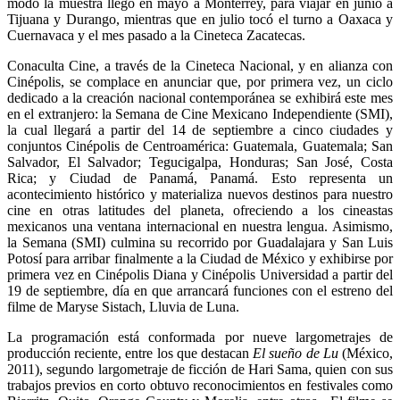
modo la muestra llegó en mayo a Monterrey, para viajar en junio a
Tijuana y Durango, mientras que en julio tocó el turno a Oaxaca y
Cuernavaca y el mes pasado a la Cineteca Zacatecas.
Conaculta Cine, a través de la Cineteca Nacional, y en alianza con
Cinépolis, se complace en anunciar que, por primera vez, un ciclo
dedicado a la creación nacional contemporánea se exhibirá este mes
en el extranjero: la Semana de Cine Mexicano Independiente (SMI),
la cual llegará a partir del 14 de septiembre a cinco ciudades y
conjuntos Cinépolis de Centroamérica: Guatemala, Guatemala; San
Salvador, El Salvador; Tegucigalpa, Honduras; San José, Costa
Rica; y Ciudad de Panamá, Panamá. Esto representa un
acontecimiento histórico y materializa nuevos destinos para nuestro
cine en otras latitudes del planeta, ofreciendo a los cineastas
mexicanos una ventana internacional en nuestra lengua. Asimismo,
la Semana (SMI) culmina su recorrido por Guadalajara y San Luis
Potosí para arribar finalmente a la Ciudad de México y exhibirse por
primera vez en Cinépolis Diana y Cinépolis Universidad a partir del
19 de septiembre, día en que arrancará funciones con el estreno del
filme de Maryse Sistach, Lluvia de Luna.
La programación está conformada por nueve largometrajes de
producción reciente, entre los que destacan
El sueño de Lu
(México,
2011), segundo largometraje de ficción de Hari Sama, quien con sus
trabajos previos en corto obtuvo reconocimientos en festivales como