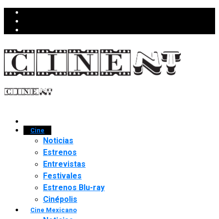
Cine
Noticias
Estrenos
Entrevistas
Festivales
Estrenos Blu-ray
Cinépolis
Cine Mexicano