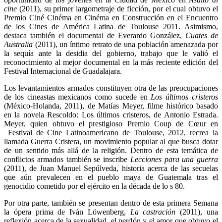
cine
(2011), su primer largometraje de ficción, por el cual obtuvo el
Premio Ciné Cinéma en Cinéma en Construcción en el Encuentro
de los Cines de América Latina de Toulouse 2011. Asimismo,
destaca también el documental de Everardo González,
Cuates de
Australia
(2011), un íntimo retrato de una población amenazada por
la sequía ante la desidia del gobierno, trabajo que le valió el
reconocimiento al mejor documental en la más reciente edición del
Festival Internacional de Guadalajara.
Los levantamientos armados constituyen otra de las preocupaciones
de los cineastas mexicanos como sucede en
Los últimos cristeros
(México-Holanda, 2011), de Matías Meyer, filme histórico basado
en la novela Rescoldo: Los últimos cristeros, de Antonio Estrada.
Meyer, quien obtuvo el prestigioso Premio Coup de Cœur en
Festival de Cine Latinoamericano de Toulouse, 2012, recrea la
llamada Guerra Cristera, un movimiento popular al que busca dotar
de un sentido más allá de la religión. Dentro de esta temática de
conflictos armados también se inscribe
Lecciones para una guerra
(2011), de Juan Manuel Sepúlveda, historia acerca de las secuelas
que aún prevalecen en el pueblo maya de Guatemala tras el
genocidio cometido por el ejército en la década de lo s 80.
Por otra parte, también se presentan dentro de esta primera Semana
la ópera prima de Iván Löwenberg,
La castración
(2011), una
reflexión acerca de la sexualidad, el perdón y el amor que obtuvo el