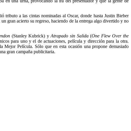
ba en una urna, provocando la ira del presentador y que la gente de
ió tributo a las cintas nominadas al Oscar, donde hasta Justin Bieber
un gran acierto su regreso, haciendo de la entrega algo divertido y no
yndon
(Stanley Kubrick) y
Atrapado sin Salida
(
One Flew Over the
icos para uno y el de actuaciones, película y dirección para la otra.
 la Mejor Película. Sólo que en esta ocasión una propone demasiado
una gran campaña publicitaria.