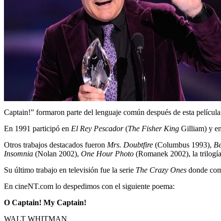
Captain!” formaron parte del lenguaje común después de esta película
En 1991 participó en
El Rey Pescador
(
The Fisher King
Gilliam) y e
Otros trabajos destacados fueron
Mrs. Doubtfire
(Columbus 1993),
B
Insomnia
(Nolan 2002),
One Hour Photo
(Romanek 2002), la trilogí
Su último trabajo en televisión fue la serie
The Crazy Ones
donde comp
En cineNT.com lo despedimos con el siguiente poema:
O Captain! My Captain!
WALT WHITMAN