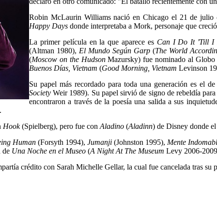
declaró en otro comunicado: "Él batalló recientemente con un
Robin McLaurin Williams nació en Chicago el 21 de julio d
Happy Days
donde interpretaba a Mork, personaje que creció 
La primer película en la que aparece es
Can I Do It 'Till 
(Altman 1980),
El Mundo Según Garp
(
The World Accordi
(
Moscow on the Hudson
Mazursky) fue nominado al Globo 
Buenos Días, Vietnam
(
Good Morning, Vietnam
Levinson 19
Su papel más recordado para toda una generación es el d
Society
Weir 1989). Su papel sirvió de signo de rebeldía para
encontraron a través de la poesía una salida a sus inquie
.
n
Hook
(Spielberg), pero fue con
Aladino
(
Aladinn
) de Disney donde el 
eing Human
(Forsyth 1994),
Jumanji
(Johnston 1995),
Mente Indomab
a de
Una Noche en el Museo
(
A Night At The Museum
Levy 2006-2009
artía crédito con Sarah Michelle Gellar, la cual fue cancelada tras su 