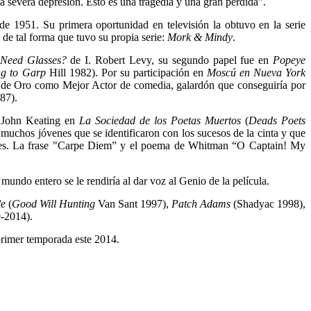
a severa depresión. Esto es una tragedia y una gran pérdida".
e 1951. Su primera oportunidad en televisión la obtuvo en la serie
de tal forma que tuvo su propia serie:
Mork & Mindy
.
I Need Glasses?
de I. Robert Levy, su segundo papel fue en
Popeye
ng to Garp
Hill 1982). Por su participación en
Moscú en Nueva York
de Oro como Mejor Actor de comedia, galardón que conseguiría por
87).
e John Keating en
La Sociedad de los Poetas Muertos
(
Deads Poets
 muchos jóvenes que se identificaron con los sucesos de la cinta y que
tudes. La frase "Carpe Diem” y el poema de Whitman “O Captain! My
mundo entero se le rendiría al dar voz al Genio de la película.
le
(
Good Will Hunting
Van Sant 1997),
Patch Adams
(Shadyac 1998),
-2014).
primer temporada este 2014.