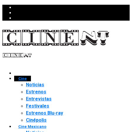
Cine
Noticias
Estrenos
Entrevistas
Festivales
Estrenos Blu-ray
Cinépolis
Cine Mexicano