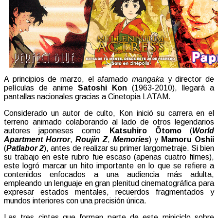
A principios de marzo, el afamado
mangaka
y director de
películas de anime
Satoshi Kon
(1963-2010), llegará a
pantallas nacionales gracias a Cinetopia LATAM.
Considerado un autor de culto, Kon inició su carrera en el
terreno animado colaborando al lado de otros legendarios
autores japoneses como
Katsuhiro Ōtomo
(
World
Apartment Horror
,
Roujin Z
,
Memories
) y
Mamoru Oshii
(
Patlabor 2
), antes de realizar su primer largometraje. Si bien
su trabajo en este rubro fue escaso (apenas cuatro filmes),
este logró marcar un hito importante en lo que se refiere a
contenidos enfocados a una audiencia más adulta,
empleando un lenguaje en gran plenitud cinematográfica para
expresar estados mentales, recuerdos fragmentados y
mundos interiores con una precisión única.
Las tres cintas que forman parte de este miniciclo sobre