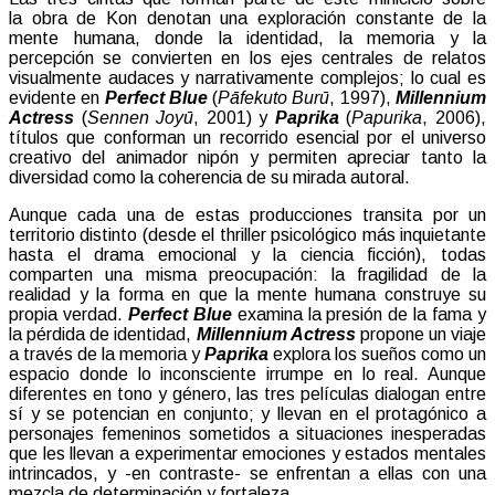
la obra de Kon denotan una exploración constante de la
mente humana, donde la identidad, la memoria y la
percepción se convierten en los ejes centrales de relatos
visualmente audaces y narrativamente complejos; lo cual es
evidente en
Perfect Blue
(
Pāfekuto Burū
, 1997),
Millennium
Actress
(
Sennen Joyū
, 2001) y
Paprika
(
Papurika
, 2006),
títulos que conforman un recorrido esencial por el universo
creativo del animador nipón y permiten apreciar tanto la
diversidad como la coherencia de su mirada autoral.
Aunque cada una de estas producciones transita por un
territorio distinto (desde el thriller psicológico más inquietante
hasta el drama emocional y la ciencia ficción)
, todas
comparten una misma preocupación: la fragilidad de la
realidad y la forma en que la mente humana construye su
propia verdad.
Perfect Blue
examina la presión de la fama y
la pérdida de identidad,
Millennium Actress
propone un viaje
a través de la memoria y
Paprika
explora los sueños como un
espacio donde lo inconsciente irrumpe en lo real. Aunque
diferentes en tono y género, las tres películas dialogan entre
sí y se potencian en conjunto; y llevan en el protagónico a
personajes femeninos sometidos a situaciones inesperadas
que les llevan a experimentar emociones y estados mentales
intrincados, y -en contraste- se enfrentan a ellas con una
mezcla de determinación y fortaleza.