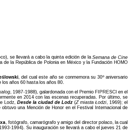
), se llevará a cabo la quinta edición de la
Semana de Cine
ada de la República de Polonia en México y la Fundación HOMO
eślowski
, del cual este año se conmemora su 30º aniversario
e los años 60 hasta los años 80.
kalog
, 1987-1988), galardonada con el Premio FIPRESCI en el
iormente en 2014 con las escenas recuperadas. Por último, se
 de Lodz,
Desde la ciudad de Lodz
(
Z miasta Łodzi
, 1969); el
e obtuvo una Mención de Honor en el Festival Internacional de
axa
, fotógrafo, camarógrafo y amigo del director polaco, la cual
1993-1994). Su inauguración se llevará a cabo el jueves 21 de