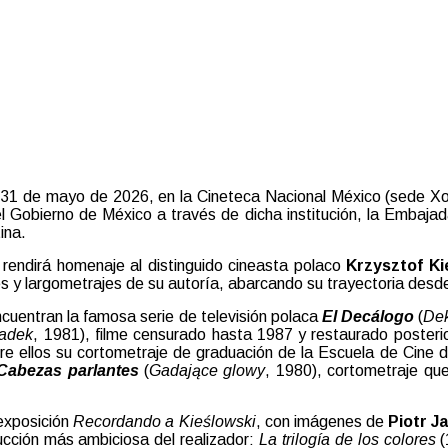
 31 de mayo de 2026, en la Cineteca Nacional México (sede Xoco
el Gobierno de México a través de dicha institución, la Embaj
ina.
 rendirá homenaje al distinguido cineasta polaco
Krzysztof Ki
es y largometrajes de su autoría, abarcando su trayectoria desd
ncuentran la famosa serie de televisión polaca
El Decálogo
(
De
adek
, 1981), filme censurado hasta 1987 y restaurado poster
tre ellos su cortometraje de graduación de la Escuela de Cine
Cabezas parlantes
(
Gadające glowy
, 1980), cortometraje qu
 exposición
Recordando a Kieślowski
, con imágenes de
Piotr J
ucción más ambiciosa del realizador:
La trilogía de los colores
(