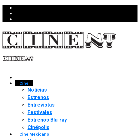
Cine
Noticias
Estrenos
Entrevistas
Festivales
Estrenos Blu-ray
Cinépolis
Cine Mexicano