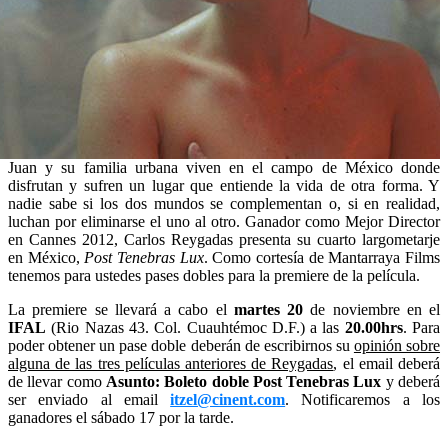
Juan y su familia urbana viven en el campo de México donde
disfrutan y sufren un lugar que entiende la vida de otra forma. Y
nadie sabe si los dos mundos se complementan o, si en realidad,
luchan por eliminarse el uno al otro. Ganador como Mejor Director
en Cannes 2012, Carlos Reygadas presenta su cuarto largometarje
en México,
Post Tenebras Lux
. Como cortesía de Mantarraya Films
tenemos para ustedes pases dobles para la premiere de la película.
La premiere se llevará a cabo el
martes 20
de noviembre en el
IFAL
(Rio Nazas 43. Col. Cuauhtémoc D.F.) a las
20.00hrs
. Para
poder obtener un pase doble deberán de escribirnos su
opinión sobre
alguna de las tres películas anteriores de Reygadas
, el email deberá
de llevar como
Asunto: Boleto doble Post Tenebras Lux
y deberá
ser enviado al email
itzel@cinent.com
. Notificaremos a los
ganadores el sábado 17 por la tarde.