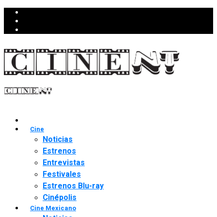
Cine
Noticias
Estrenos
Entrevistas
Festivales
Estrenos Blu-ray
Cinépolis
Cine Mexicano