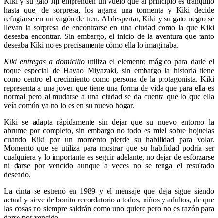
Kiki y su gato Jiji emprenden un vuelo que al principio es tranquilo
hasta que, de sorpresa, los agarra una tormenta y Kiki decide
refugiarse en un vagón de tren. Al despertar, Kiki y su gato negro se
llevan la sorpresa de encontrarse en una ciudad como la que Kiki
deseaba encontrar. Sin embargo, el inicio de la aventura que tanto
deseaba Kiki no es precisamente cómo ella lo imaginaba.
Kiki entregas a domicilio
utiliza el elemento mágico para darle el
toque especial de Hayao Miyazaki, sin embargo la historia tiene
como centro el crecimiento como persona de la protagonista. Kiki
representa a una joven que tiene una forma de vida que para ella es
normal pero al mudarse a una ciudad se da cuenta que lo que ella
veía común ya no lo es en su nuevo hogar.
Kiki se adapta rápidamente sin dejar que su nuevo entorno la
abrume por completo, sin embargo no todo es miel sobre hojuelas
cuando Kiki por un momento pierde su habilidad para volar.
Momento que se utiliza para mostrar que su habilidad podría ser
cualquiera y lo importante es seguir adelante, no dejar de esforzarse
ni darse por vencido aunque a veces no se tenga el resultado
deseado.
La cinta se estrenó en 1989 y el mensaje que deja sigue siendo
actual y sirve de bonito recordatorio a todos, niños y adultos, de que
las cosas no siempre saldrán como uno quiere pero no es razón para
darse por vencido.