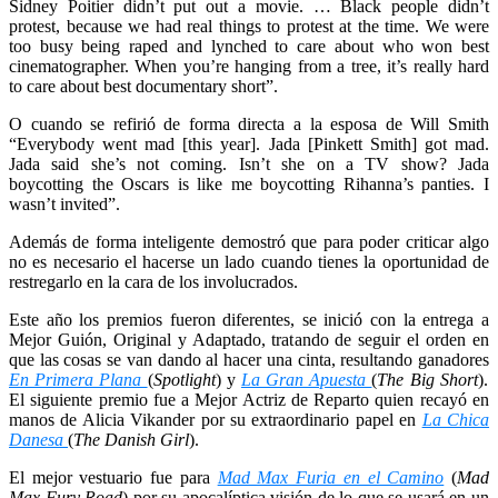
Sidney Poitier didn’t put out a movie. … Black people didn’t
protest, because we had real things to protest at the time. We were
too busy being raped and lynched to care about who won best
cinematographer. When you’re hanging from a tree, it’s really hard
to care about best documentary short”.
O cuando se refirió de forma directa a la esposa de Will Smith
“Everybody went mad [this year]. Jada [Pinkett Smith] got mad.
Jada said she’s not coming. Isn’t she on a TV show? Jada
boycotting the Oscars is like me boycotting Rihanna’s panties. I
wasn’t invited”.
Además de forma inteligente demostró que para poder criticar algo
no es necesario el hacerse un lado cuando tienes la oportunidad de
restregarlo en la cara de los involucrados.
Este año los premios fueron diferentes, se inició con la entrega a
Mejor Guión, Original y Adaptado, tratando de seguir el orden en
que las cosas se van dando al hacer una cinta, resultando ganadores
En Primera Plana
(
Spotlight
) y
La Gran Apuesta
(
The Big Short
).
El siguiente premio fue a Mejor Actriz de Reparto quien recayó en
manos de Alicia Vikander por su extraordinario papel en
La Chica
Danesa
(
The Danish Girl
).
El mejor vestuario fue para
Mad Max Furia en el Camino
(
Mad
Max Fury Road
) por su apocalíptica visión de lo que se usará en un