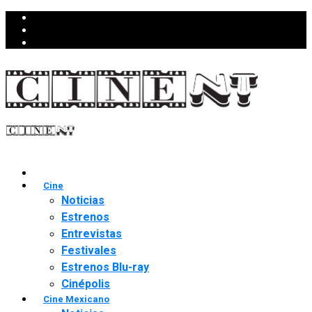
Cine
Noticias
Estrenos
Entrevistas
Festivales
Estrenos Blu-ray
Cinépolis
Cine Mexicano