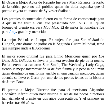
El Oscar a Mejor Actor de Reparto fue para Mark Rylance, favorito
de la crítica pero no del público quien sin duda esperaba que el
premio cayera en manos de Sylvester Stallone.
Los premios documentales fueron en su forma de cortometraje para
A girl in the river
el cual fue presentado por Louis C.K. quien
bromeo el premio era para
Mad Max.
El de mejor largometraje fue
para
Amy
, grande y merecido.
La mejor Película en Lengua Extranjera fue para
Son of Saul
de
Hungría, otro drama de judíos en la Segunda Guerra Mundial, tema
que siempre rinde a la Academia.
El mejor score original fue para Ennio Morricone quien por
Los
Ocho Más Odiados
se lleva la primera ovación de pie de la noche.
En la ceremonia cantaron Sam Smith, The Weeknd y Lady Gaga,
siendo la mejor interpretación la de ésta última y la peor la de Smith
quien desafinó de una forma terrible en una canción mediocre, quien
además se llevó el Oscar por uno de los peores temas de la historia
de James Bond.
El premio a Mejor Director fue para el mexicano Alejandro
González Iñárritu quien hace historia al ser de los pocos directores
han ganado el premio en dos años consecutivos. Y el primero en
hacerlos tras 66 años.