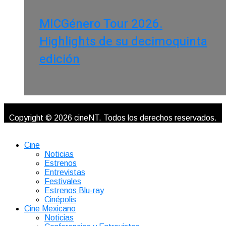
MICGénero Tour 2026.
Highlights de su decimoquinta
edición
Copyright © 2026 cineNT. Todos los derechos reservados.
Cine
Noticias
Estrenos
Entrevistas
Festivales
Estrenos Blu-ray
Cinépolis
Cine Mexicano
Noticias