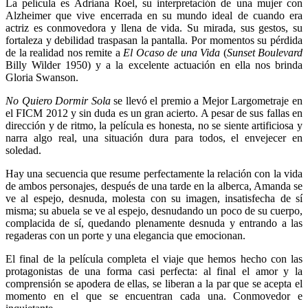
La película es Adriana Roel, su interpretación de una mujer con
Alzheimer que vive encerrada en su mundo ideal de cuando era
actriz es conmovedora y llena de vida. Su mirada, sus gestos, su
fortaleza y debilidad traspasan la pantalla. Por momentos su pérdida
de la realidad nos remite a
El Ocaso de una Vida
(
Sunset Boulevard
Billy Wilder 1950) y a la excelente actuación en ella nos brinda
Gloria Swanson.
No Quiero Dormir Sola
se llevó el premio a Mejor Largometraje en
el FICM 2012 y sin duda es un gran acierto. A pesar de sus fallas en
dirección y de ritmo, la película es honesta, no se siente artificiosa y
narra algo real, una situación dura para todos, el envejecer en
soledad.
Hay una secuencia que resume perfectamente la relación con la vida
de ambos personajes, después de una tarde en la alberca, Amanda se
ve al espejo, desnuda, molesta con su imagen, insatisfecha de sí
misma; su abuela se ve al espejo, desnudando un poco de su cuerpo,
complacida de sí, quedando plenamente desnuda y entrando a las
regaderas con un porte y una elegancia que emocionan.
El final de la película completa el viaje que hemos hecho con las
protagonistas de una forma casi perfecta: al final el amor y la
comprensión se apodera de ellas, se liberan a la par que se acepta el
momento en el que se encuentran cada una. Conmovedor e