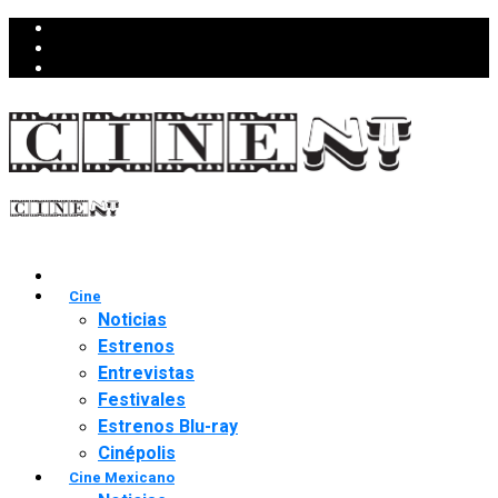
Cine
Noticias
Estrenos
Entrevistas
Festivales
Estrenos Blu-ray
Cinépolis
Cine Mexicano