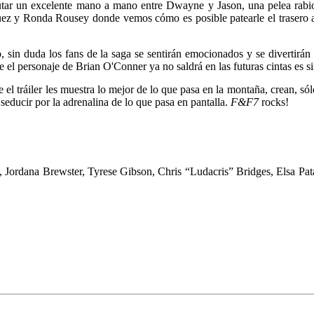
rutar un excelente mano a mano entre Dwayne y Jason, una pelea rab
uez y Ronda Rousey donde vemos cómo es posible patearle el trasero 
o, sin duda los fans de la saga se sentirán emocionados y se divertirá
que el personaje de Brian O'Conner ya no saldrá en las futuras cintas es
e el tráiler les muestra lo mejor de lo que pasa en la montaña, crean, só
educir por la adrenalina de lo que pasa en pantalla.
F&F7
rocks!
 Jordana Brewster, Tyrese Gibson, Chris “Ludacris” Bridges, Elsa P