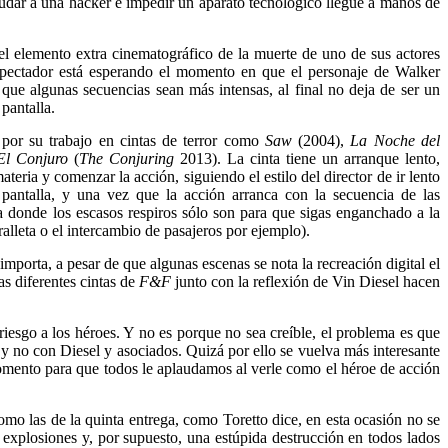
yudar a una hacker e impedir un aparato tecnológico llegue a manos de
el elemento extra cinematográfico de la muerte de uno de sus actores
espectador está esperando el momento en que el personaje de Walker
 que algunas secuencias sean más intensas, al final no deja de ser un
pantalla.
por su trabajo en cintas de terror como
Saw
(2004),
La Noche del
El Conjuro
(
The Conjuring
2013). La cinta tiene un arranque lento,
eria y comenzar la acción, siguiendo el estilo del director de ir lento
pantalla, y una vez que la acción arranca con la secuencia de las
a donde los escasos respiros sólo son para que sigas enganchado a la
lleta o el intercambio de pasajeros por ejemplo).
mporta, a pesar de que algunas escenas se nota la recreación digital el
as diferentes cintas de
F&F
junto con la reflexión de Vin Diesel hacen
riesgo a los héroes. Y no es porque no sea creíble, el problema es que
 y no con Diesel y asociados. Quizá por ello se vuelva más interesante
momento para que todos le aplaudamos al verle como el héroe de acción
omo las de la quinta entrega, como Toretto dice, en esta ocasión no se
 explosiones y, por supuesto, una estúpida destrucción en todos lados