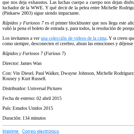
que nos deja exhaustos.
Las luchas cuerpo a cuerpo nos dejan disf
luchador de la WWE. Y qué decir de la pelea entre Michelle Rodrig
(Pinkaew 2003) sigue siendo impactante.
Rápidos y Furiosos 7
es el primer blockbuster que nos llega este añ
valió la pena el boleto de entrada y, para todos, la resolución de por
Los invitamos a ver
una colección de videos de la cinta
. Y si creen qu
como siempre, desconecten el cerebro, abran las emociones y déjense s
Rápidos y Furiosos 7
(
Furious 7
)
Director: James Wan
Con: Vin Diesel, Paul Walker, Dwayne Johnson, Michelle Rodriguez,
Rousey y Kurt Russell.
Distribuidor: Universal Pictures
Fecha de estreno: 02 abril 2015
País: Estados Unidos 2015
Duración: 134 minutos
Imprimir
Correo electrónico