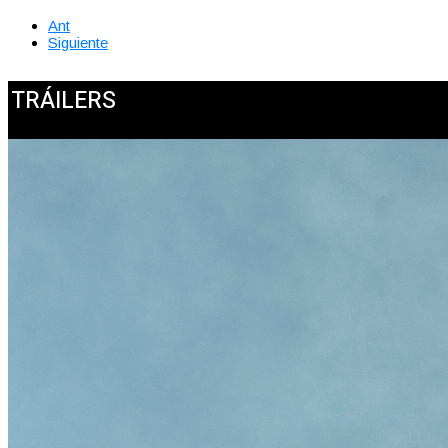
Ant
Siguiente
TRÁILERS