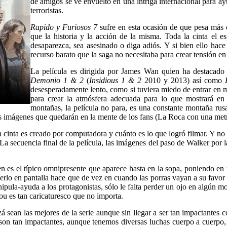
de amigos se ve envuelto en una intriga internacional para a
terroristas.
Rapido y Furiosos 7
sufre en esta ocasión de que pesa más 
que la historia y la acción de la misma. Toda la cinta el 
desaparezca, sea asesinado o diga adiós. Y si bien ello hace
recurso barato que la saga no necesitaba para crear tensión en 
La película es dirigida por James Wan quien ha destacado 
Demonio 1 & 2
(
Insidious 1 & 2
2010 y 2013) así como
desesperadamente lento, como si tuviera miedo de entrar en mat
para crear la atmósfera adecuada para lo que mostrará en 
montañas, la película no para, es una constante montaña rus
s imágenes que quedarán en la mente de los fans (La Roca con una metra
cinta es creado por computadora y cuánto es lo que logró filmar. Y no i
La secuencia final de la película, las imágenes del paso de Walker por l
n es el típico omnipresente que aparece hasta en la sopa, poniendo en 
verlo en pantalla hace que de vez en cuando las porras vayan a su favor
pula-ayuda a los protagonistas, sólo le falta perder un ojo en algún 
 es tan caricaturesco que no importa.
á sean las mejores de la serie aunque sin llegar a ser tan impactantes c
o son tan impactantes, aunque tenemos diversas luchas cuerpo a cuerpo,