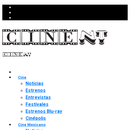
Cine
Noticias
Estrenos
Entrevistas
Festivales
Estrenos Blu-ray
Cinépolis
Cine Mexicano