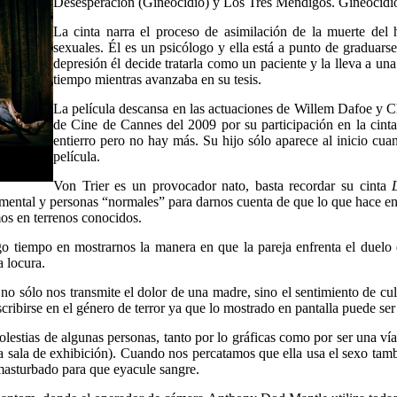
Desesperación (Gineocidio) y Los Tres Mendigos. Gineocidio 
La cinta narra el proceso de asimilación de la muerte del 
sexuales. Él es un psicólogo y ella está a punto de graduarse
depresión él decide tratarla como un paciente y la lleva a u
tiempo mientras avanzaba en su tesis.
La película descansa en las actuaciones de Willem Dafoe y Ch
de Cine de Cannes del 2009 por su participación en la cint
entierro pero no hay más. Su hijo sólo aparece al inicio cua
película.
Von Trier es un provocador nato, basta recordar su cinta
d mental y personas “normales” para darnos cuenta de que lo que hace en 
mos en terrenos conocidos.
largo tiempo en mostrarnos la manera en que la pareja enfrenta el duel
 locura.
no sólo nos transmite el dolor de una madre, sino el sentimiento de c
 inscribirse en el género de terror ya que lo mostrado en pantalla puede 
lestias de algunas personas, tanto por lo gráficas como por ser una ví
a sala de exhibición). Cuando nos percatamos que ella usa el sexo tambié
masturbado para que eyacule sangre.