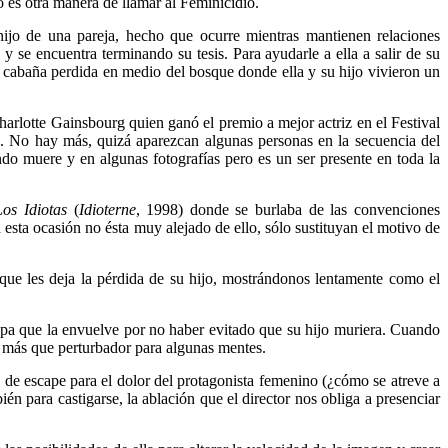
es otra manera de llamar al Feminicidio.
hijo de una pareja, hecho que ocurre mientras mantienen relaciones
 y se encuentra terminando su tesis. Para ayudarle a ella a salir de su
na cabaña perdida en medio del bosque donde ella y su hijo vivieron un
arlotte Gainsbourg quien ganó el premio a mejor actriz en el Festival
a. No hay más, quizá aparezcan algunas personas en la secuencia del
ndo muere y en algunas fotografías pero es un ser presente en toda la
Los Idiotas
(
Idioterne
, 1998) donde se burlaba de las convenciones
esta ocasión no ésta muy alejado de ello, sólo sustituyan el motivo de
o que les deja la pérdida de su hijo, mostrándonos lentamente como el
ulpa que la envuelve por no haber evitado que su hijo muriera. Cuando
ser más que perturbador para algunas mentes.
a de escape para el dolor del protagonista femenino (¿cómo se atreve a
n para castigarse, la ablación que el director nos obliga a presenciar