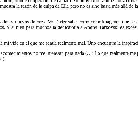
hantom, donde el operador de cámara Anthony Dod Mantle utiliza todas la
os muestra la razón de la culpa de Ella pero no es sino hasta más allá d
ificados y nuevos dolores. Von Trier sabe cómo crear imágenes que se 
sos. Y si bien para muchos la dedicatoria a Andrei Tarkovski es exces
e mi vida en el que me sentía realmente mal. Uno encuentra la inspirac
los acontecimientos no me interesan para nada (…) Lo que realmente me
i).