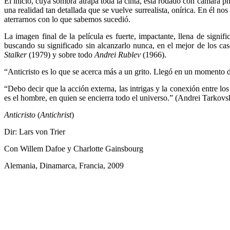
El inicio, cuya sombra atrapa toda la cinta, está rodado con cámara p
una realidad tan detallada que se vuelve surrealista, onírica. En él n
aterrarnos con lo que sabemos sucedió.
La imagen final de la película es fuerte, impactante, llena de sign
buscando su significado sin alcanzarlo nunca, en el mejor de los ca
Stalker
(1979) y sobre todo
Andrei Rublev
(1966).
“Anticristo es lo que se acerca más a un grito. Llegó en un momento d
“Debo decir que la acción externa, las intrigas y la conexión entre 
es el hombre, en quien se encierra todo el universo.” (Andrei Tarkovsk
Anticristo
(
Antichrist
)
Dir: Lars von Trier
Con Willem Dafoe y Charlotte Gainsbourg
Alemania, Dinamarca, Francia, 2009