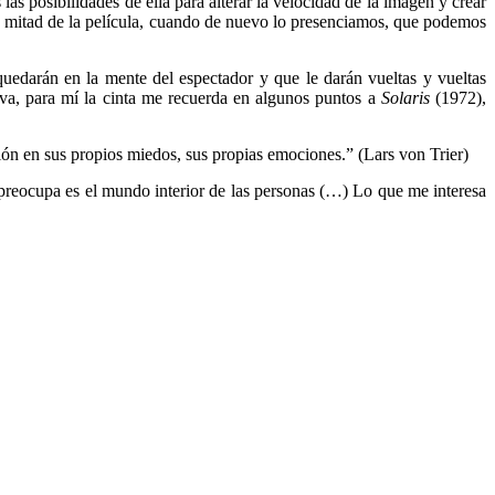
s posibilidades de ella para alterar la velocidad de la imagen y crear
e la mitad de la película, cuando de nuevo lo presenciamos, que podemos
quedarán en la mente del espectador y que le darán vueltas y vueltas
iva, para mí la cinta me recuerda en algunos puntos a
Solaris
(1972),
ión en sus propios miedos, sus propias emociones.” (Lars von Trier)
 preocupa es el mundo interior de las personas (…) Lo que me interesa