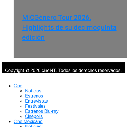
MICGénero Tour 2026.
Highlights de su decimoquinta
edición
Copyright © 2026 cineNT. Todos los derechos reservados.
Cine
Noticias
Estrenos
Entrevistas
Festivales
Estrenos Blu-ray
Cinépolis
Cine Mexicano
Noticias