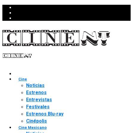
Cine
Noticias
Estrenos
Entrevistas
Festivales
Estrenos Blu-ray
Cinépolis
Cine Mexicano