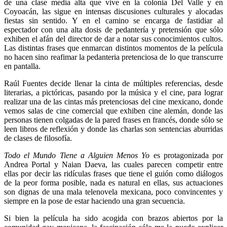
de una clase media alta que vive en la colonia Del Valle y en
Coyoacán, las sigue en intensas discusiones culturales y alocadas
fiestas sin sentido. Y en el camino se encarga de fastidiar al
espectador con una alta dosis de pedantería y pretensión que sólo
exhiben el afán del director de dar a notar sus conocimientos cultos.
Las distintas frases que enmarcan distintos momentos de la película
no hacen sino reafimar la pedanteria pretenciosa de lo que transcurre
en pantalla.
Raúl Fuentes decide llenar la cinta de múltiples referencias, desde
literarias, a pictóricas, pasando por la música y el cine, para lograr
realizar una de las cintas más pretenciosas del cine mexicano, donde
vemos salas de cine comercial que exhiben cine alemán, donde las
personas tienen colgadas de la pared frases en francés, donde sólo se
leen libros de reflexión y donde las charlas son sentencias aburridas
de clases de filosofía.
Todo el Mundo Tiene a Alguien Menos Yo
es protagonizada por
Andrea Portal y Naian Daeva, las cuales parecen competir entre
ellas por decir las ridículas frases que tiene el guión como diálogos
de la peor forma posible, nada es natural en ellas, sus actuaciones
son dignas de una mala telenovela mexicana, poco convincentes y
siempre en la pose de estar haciendo una gran secuencia.
Si bien la película ha sido acogida con brazos abiertos por la