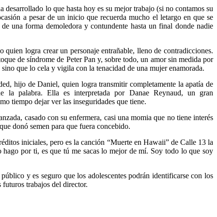
desarrollado lo que hasta hoy es su mejor trabajo (si no contamos su
ocasión a pesar de un inicio que recuerda mucho el letargo en que se
ar de una forma demoledora y contundente hasta un final donde nadie
o quien logra crear un personaje entrañable, lleno de contradicciones.
toque de síndrome de Peter Pan y, sobre todo, un amor sin medida por
 sino que lo cela y vigila con la tenacidad de una mujer enamorada.
, hijo de Daniel, quien logra transmitir completamente la apatía de
de la palabra. Ella es interpretada por Danae Reynaud, un gran
smo tiempo dejar ver las inseguridades que tiene.
avanzada, casado con su enfermera, casi una momia que no tiene interés
re que donó semen para que fuera concebido.
ditos iniciales, pero es la canción “Muerte en Hawaii” de Calle 13 la
lo hago por ti, es que tú me sacas lo mejor de mí. Soy todo lo que soy
 público y es seguro que los adolescentes podrán identificarse con los
uturos trabajos del director.