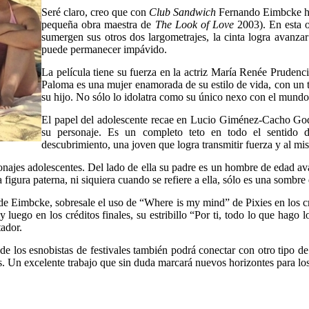
Seré claro, creo que con
Club Sandwich
Fernando Eimbcke ha 
pequeña obra maestra de
The Look of Love
2003). En esta 
sumergen sus otros dos largometrajes, la cinta logra avanz
puede permanecer impávido.
La película tiene su fuerza en la actriz María Renée Prudenci
Paloma es una mujer enamorada de su estilo de vida, con un 
su hijo. No sólo lo idolatra como su único nexo con el mundo
El papel del adolescente recae en Lucio Giménez-Cacho Goded
su personaje. Es un completo teto en todo el sentido 
descubrimiento, una joven que logra transmitir fuerza y al mi
rsonajes adolescentes. Del lado de ella su padre es un hombre de edad 
a figura paterna, ni siquiera cuando se refiere a ella, sólo es una somb
e Eimbcke, sobresale el uso de “Where is my mind” de Pixies en los cré
 luego en los créditos finales, su estribillo “Por ti, todo lo que hago 
tador.
 de los esnobistas de festivales también podrá conectar con otro tipo de
. Un excelente trabajo que sin duda marcará nuevos horizontes para los f