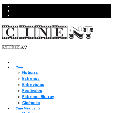
Cine
Noticias
Estrenos
Entrevistas
Festivales
Estrenos Blu-ray
Cinépolis
Cine Mexicano