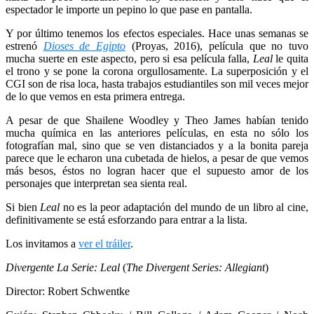
espectador le importe un pepino lo que pase en pantalla.
Y por último tenemos los efectos especiales. Hace unas semanas se
estrenó
Dioses de Egipto
(Proyas, 2016), película que no tuvo
mucha suerte en este aspecto, pero si esa película falla,
Leal
le quita
el trono y se pone la corona orgullosamente. La superposición y el
CGI son de risa loca, hasta trabajos estudiantiles son mil veces mejor
de lo que vemos en esta primera entrega.
A pesar de que Shailene Woodley y Theo James habían tenido
mucha química en las anteriores películas, en esta no sólo los
fotografían mal, sino que se ven distanciados y a la bonita pareja
parece que le echaron una cubetada de hielos, a pesar de que vemos
más besos, éstos no logran hacer que el supuesto amor de los
personajes que interpretan sea sienta real.
Si bien
Leal
no es la peor adaptación del mundo de un libro al cine,
definitivamente se está esforzando para entrar a la lista.
Los invitamos a
ver el tráiler
.
Divergente La Serie: Leal
(
The Divergent Series: Allegiant
)
Director: Robert Schwentke