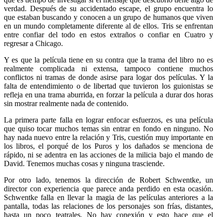
verdad. Después de su accidentado escape, el grupo encuentra lo
que estaban buscando y conocen a un grupo de humanos que viven
en un mundo completamente diferente al de ellos. Tris se enfrentan
entre confiar del todo en estos extraños o confiar en Cuatro y
regresar a Chicago.
Y es que la película tiene en su contra que la trama del libro no es
realmente complicada ni extensa, tampoco contiene muchos
conflictos ni tramas de donde asirse para logar dos películas. Y la
falta de entendimiento o de libertad que tuvieron los guionistas se
refleja en una trama aburrida, en forzar la película a durar dos horas
sin mostrar realmente nada de contenido.
La primera parte falla en lograr enfocar esfuerzos, es una película
que quiso tocar muchos temas sin entrar en fondo en ninguno. No
hay nada nuevo entre la relación y Tris, cuestión muy importante en
los libros, el porqué de los Puros y los dañados se menciona de
rápido, ni se adentra en las acciones de la milicia bajo el mando de
David. Tenemos muchas cosas y ninguna trasciende.
Por otro lado, tenemos la dirección de Robert Schwentke, un
director con experiencia que parece anda perdido en esta ocasión.
Schwentke falla en llevar la magia de las películas anteriores a la
pantalla, todas las relaciones de los personajes son frías, distantes,
hasta un poco teatrales. No hay conexión y esto hace que el