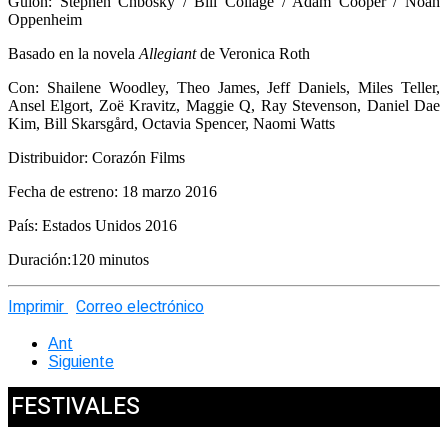
Guión: Stephen Chbosky / Bill Collage / Adam Cooper / Noah
Oppenheim
Basado en la novela
Allegiant
de Veronica Roth
Con: Shailene Woodley, Theo James, Jeff Daniels, Miles Teller,
Ansel Elgort, Zoë Kravitz, Maggie Q, Ray Stevenson, Daniel Dae
Kim, Bill Skarsgård, Octavia Spencer, Naomi Watts
Distribuidor: Corazón Films
Fecha de estreno: 18 marzo 2016
País: Estados Unidos 2016
Duración:120 minutos
Imprimir
Correo electrónico
Ant
Siguiente
FESTIVALES