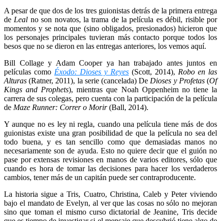
A pesar de que dos de los tres guionistas detrás de la primera entrega
de
Leal
no son novatos, la trama de la película es débil, risible por
momentos y se nota que (sino obligados, presionados) hicieron que
los personajes principales tuvieran más contacto porque todos los
besos que no se dieron en las entregas anteriores, los vemos aquí.
Bill Collage y Adam Cooper ya han trabajado antes juntos en
películas como
Éxodo: Dioses y Reyes
(Scott, 2014),
Robo en las
Alturas
(Ratner, 2011), la serie (cancelada) De
Dioses y Profetas
(
Of
Kings and Prophets
), mientras que Noah Oppenheim no tiene la
carrera de sus colegas, pero cuenta con la participación de la película
de
Maze Runner: Correr o Morir
(Ball, 2014).
Y aunque no es ley ni regla, cuando una película tiene más de dos
guionistas existe una gran posibilidad de que la película no sea del
todo buena, y es tan sencillo como que demasiadas manos no
necesariamente son de ayuda. Esto no quiere decir que el guión no
pase por extensas revisiones en manos de varios editores, sólo que
cuando es hora de tomar las decisiones para hacer los verdaderos
cambios, tener más de un capitán puede ser contraproducente.
La historia sigue a Tris, Cuatro, Christina, Caleb y Peter viviendo
bajo el mandato de Evelyn, al ver que las cosas no sólo no mejoran
sino que toman el mismo curso dictatorial de Jeanine, Tris decide
que es tiempo de investigar si el mensaje que descubrió tiene algo de