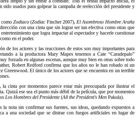
era limpio y sin entrar a combate. Tras el brutal impacto inicial, el
n sido usados para golpear la campaña de reelección del presidente y
as como
Zodiaco
(
Zodiac
Fincher 2007),
El Asombroso Hombre Araña
irección con una cinta que sin lograr ser tan efectiva como otras que
o entretenimiento que logra impactar al espectador y hacerle cuestionar
 como en el poder.
ción de los actores y las reacciones de estos son muy importantes para
erpretando a la productora Mary Mapes tenemos a Cate “Caradepalo”
ve muy forzada en algunas escenas, aunque muy bien en otras sobre todo
Rather, Robert Redford confirma que los años no le han robado ni un
e Greenwood. El único de los actores que se encuentra en un terrible
iones.
 la cinta por momentos parece estar más preocupada por ilustrar el
a. Quizá ese sea el punto más débil de la película, que por momentos
os
Los Hombres del Presidente
(
All the President's Men
Pakula).
as la nota sin confirmar sus fuentes, sus ideas, quedando expuestos a
a a una sociedad que se distrae con fuegos artificiales en lugar de