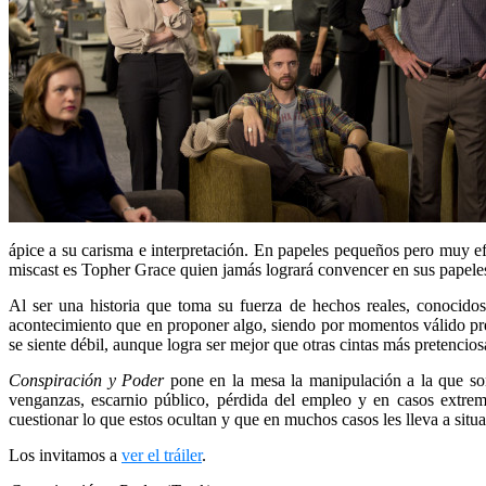
ápice a su carisma e interpretación. En papeles pequeños pero muy e
miscast es Topher Grace quien jamás logrará convencer en sus papeles s
Al ser una historia que toma su fuerza de hechos reales, conocido
acontecimiento que en proponer algo, siendo por momentos válido pre
se siente débil, aunque logra ser mejor que otras cintas más pretencio
Conspiración y Poder
pone en la mesa la manipulación a la que son 
venganzas, escarnio público, pérdida del empleo y en casos extremo
cuestionar lo que estos ocultan y que en muchos casos les lleva a sit
Los invitamos a
ver el tráiler
.