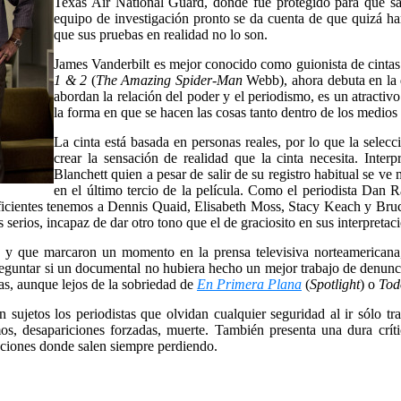
Texas Air National Guard, donde fue protegido para que sali
equipo de investigación pronto se da cuenta de que quizá ha
que sus pruebas en realidad no lo son.
James Vanderbilt es mejor conocido como guionista de cint
1 & 2
(
The Amazing Spider-Man
Webb), ahora debuta en la d
abordan la relación del poder y el periodismo, es un atractiv
la forma en que se hacen las cosas tanto dentro de los medios
La cinta está basada en personas reales, por lo que la selec
crear la sensación de realidad que la cinta necesita. Int
Blanchett quien a pesar de salir de su registro habitual se 
en el último tercio de la película. Como el periodista Dan 
ficientes tenemos a Dennis Quaid, Elisabeth Moss, Stacy Keach y Bruc
erios, incapaz de dar otro tono que el de graciosito en sus interpretac
s y que marcaron un momento en la prensa televisiva norteamericana,
guntar si un documental no hubiera hecho un mejor trabajo de denunci
sas, aunque lejos de la sobriedad de
En Primera Plana
(
Spotlight
) o
Tod
sujetos los periodistas que olvidan cualquier seguridad al ir sólo tr
s, desapariciones forzadas, muerte. También presenta una dura crític
uaciones donde salen siempre perdiendo.