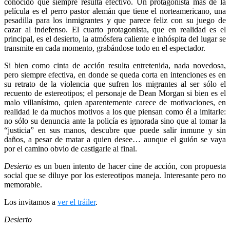
conocido que siempre resulta efectivo. Un protagonista más de la
película es el perro pastor alemán que tiene el norteamericano, una
pesadilla para los inmigrantes y que parece feliz con su juego de
cazar al indefenso. El cuarto protagonista, que en realidad es el
principal, es el desierto, la atmósfera caliente e inhóspita del lugar se
transmite en cada momento, grabándose todo en el espectador.
Si bien como cinta de acción resulta entretenida, nada novedosa,
pero siempre efectiva, en donde se queda corta en intenciones es en
su retrato de la violencia que sufren los migrantes al ser sólo el
recuento de estereotipos; el personaje de Dean Morgan si bien es el
malo villanísimo, quien aparentemente carece de motivaciones, en
realidad le da muchos motivos a los que piensan como él a imitarle:
no sólo su denuncia ante la policía es ignorada sino que al tomar la
“justicia” en sus manos, descubre que puede salir inmune y sin
daños, a pesar de matar a quien desee… aunque el guión se vaya
por el camino obvio de castigarle al final.
Desierto
es un buen intento de hacer cine de acción, con propuesta
social que se diluye por los estereotipos maneja. Interesante pero no
memorable.
Los invitamos a
ver el tráiler
.
Desierto