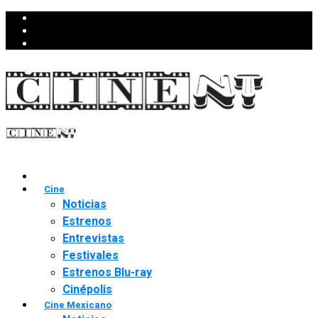
Cine
Noticias
Estrenos
Entrevistas
Festivales
Estrenos Blu-ray
Cinépolis
Cine Mexicano