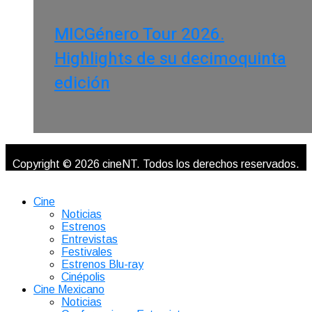
MICGénero Tour 2026.
Highlights de su decimoquinta
edición
Copyright © 2026 cineNT. Todos los derechos reservados.
Cine
Noticias
Estrenos
Entrevistas
Festivales
Estrenos Blu-ray
Cinépolis
Cine Mexicano
Noticias