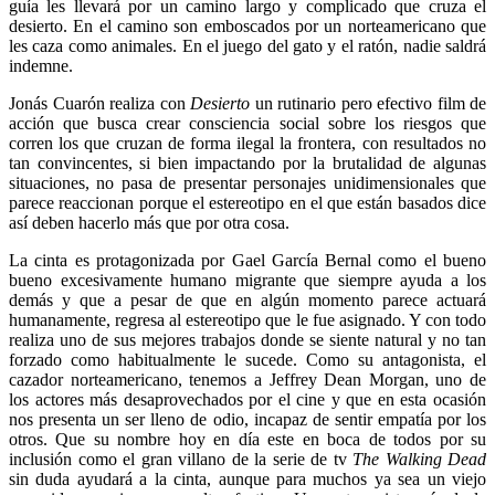
guía les llevará por un camino largo y complicado que cruza el
desierto. En el camino son emboscados por un norteamericano que
les caza como animales. En el juego del gato y el ratón, nadie saldrá
indemne.
Jonás Cuarón realiza con
Desierto
un rutinario pero efectivo film de
acción que busca crear consciencia social sobre los riesgos que
corren los que cruzan de forma ilegal la frontera, con resultados no
tan convincentes, si bien impactando por la brutalidad de algunas
situaciones, no pasa de presentar personajes unidimensionales que
parece reaccionan porque el estereotipo en el que están basados dice
así deben hacerlo más que por otra cosa.
La cinta es protagonizada por Gael García Bernal como el bueno
bueno excesivamente humano migrante que siempre ayuda a los
demás y que a pesar de que en algún momento parece actuará
humanamente, regresa al estereotipo que le fue asignado. Y con todo
realiza uno de sus mejores trabajos donde se siente natural y no tan
forzado como habitualmente le sucede. Como su antagonista, el
cazador norteamericano, tenemos a Jeffrey Dean Morgan, uno de
los actores más desaprovechados por el cine y que en esta ocasión
nos presenta un ser lleno de odio, incapaz de sentir empatía por los
otros. Que su nombre hoy en día este en boca de todos por su
inclusión como el gran villano de la serie de tv
The Walking Dead
sin duda ayudará a la cinta, aunque para muchos ya sea un viejo