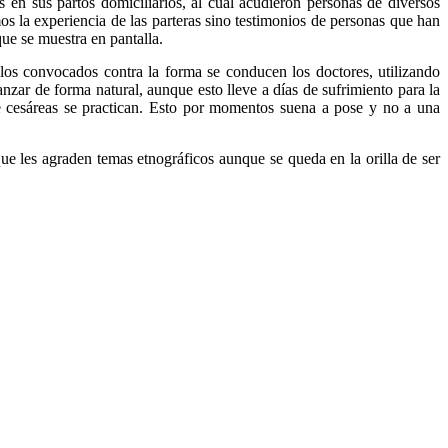
n sus partos domiciliarios, al cual acudieron personas de diversos
mos la experiencia de las parteras sino testimonios de personas que han
que se muestra en pantalla.
los convocados contra la forma se conducen los doctores, utilizando
nzar de forma natural, aunque esto lleve a días de sufrimiento para la
e cesáreas se practican. Esto por momentos suena a pose y no a una
que les agraden temas etnográficos aunque se queda en la orilla de ser