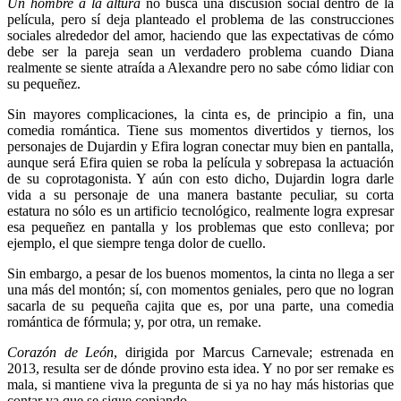
Un hombre a la altura
no busca una discusión social dentro de la
película, pero sí deja planteado el problema de las construcciones
sociales alrededor del amor, haciendo que las expectativas de cómo
debe ser la pareja sean un verdadero problema cuando Diana
realmente se siente atraída a Alexandre pero no sabe cómo lidiar con
su pequeñez.
Sin mayores complicaciones, la cinta es, de principio a fin, una
comedia romántica. Tiene sus momentos divertidos y tiernos, los
personajes de Dujardin y Efira logran conectar muy bien en pantalla,
aunque será Efira quien se roba la película y sobrepasa la actuación
de su coprotagonista. Y aún con esto dicho, Dujardin logra darle
vida a su personaje de una manera bastante peculiar, su corta
estatura no sólo es un artificio tecnológico, realmente logra expresar
esa pequeñez en pantalla y los problemas que esto conlleva; por
ejemplo, el que siempre tenga dolor de cuello.
Sin embargo, a pesar de los buenos momentos, la cinta no llega a ser
una más del montón; sí, con momentos geniales, pero que no logran
sacarla de su pequeña cajita que es, por una parte, una comedia
romántica de fórmula; y, por otra, un remake.
Corazón de León
, dirigida por Marcus Carnevale; estrenada en
2013, resulta ser de dónde provino esta idea. Y no por ser remake es
mala, si mantiene viva la pregunta de si ya no hay más historias que
contar ya que se sigue copiando.