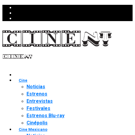
Cine
Noticias
Estrenos
Entrevistas
Festivales
Estrenos Blu-ray
Cinépolis
Cine Mexicano