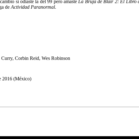
n cambio sí odiaste la del 99 pero amaste
La Bruja de Blair 2: El Libro
ega de
Actividad Paranormal
.
e Curry, Corbin Reid, Wes Robinson
re 2016 (México)