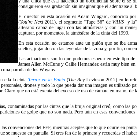
y una chica que está haciendo un documental sobre él se dir
consiguieron esa grabación sin imaginar que el adentrarse al b
El director en esta ocasión es Adam Wingard, conocido por 
(
You’re Next
2011), el segmento "Tape 56" de
V/H/S
y la"
artesano capaz de jugar con las atmósferas y con un manejo
capturar, por momentos, la atmósfera de la cinta del 1999.
En esta ocasión no estamos ante un guión que se iba arma
sueltos, jugando con las leyendas de la zona y, por fin, comen
Las actuaciones son lo que podemos esperar en este tipo de 
James Allen McCune y Callie Hernandez están muy bien en sus
 o una parodia de los Wayans.
n ella la cinta
Terror en la Bahía
(
The Bay
Levinson 2012) en lo refe
personales, drones y todo lo que pueda dar una imagen es utilizado para
r. Claro que no está exenta del exceso de uso de cámara en mano, de l
as, contaminadas por las cintas que la bruja original creó, como las p
y apariciones de golpe que no son nada. Pero aún en esas convencione
 las convenciones del FFF, mientras aceptes que lo que ocurre en pant
ue se muestra en pantalla. Si eres fan de la primera y recuerdas el haber