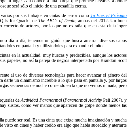
ige al lugar. Ahí conoce a una pareja que promete llevarles a donde
osque será sólo el inicio de una pesadilla eterna.
varios por sus trabajos en cintas de terror como
Tu Eres el Próximo
Q is for Quack" de
The ABCs of Death
, ambas del 2012. Un buen
 correcto de actores, por lo que no extraña que en esta cinta logre
ndo día a día, tenemos un guión que busca amarrar diversos cabos
tándoles en pantalla y utilizándoles para expandir el mito.
cintas en la actualidad, muy huecas y predecibles, aunque los actores
 papeles, no así la pareja de negros interpretada por Brandon Scott
rente al uso de diversas tecnologías para hacer avanzar el género del
 darle un dinamismo increíble a lo que pasa en pantalla y, por largos
argas secuencias de noche corriendo en la que no vemos ni nada, pero
orquerías de
Actividad Paranormal
(
Paranormal Activity
Peli 2007), y
s hay sustos, como ver manos que aparecen de golpe donde menos las
alla puede ser real. Es una cinta que exige mucha imaginación y mucha
le visto en cines y haber creído era algo que había sucedido y aterrarte