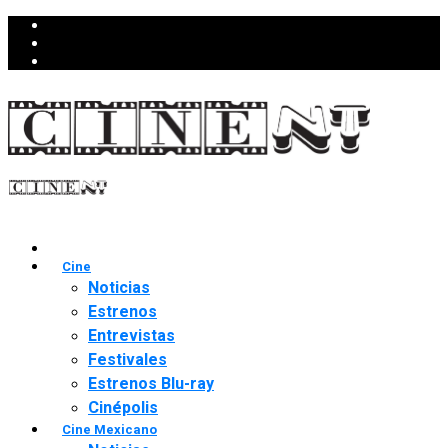
Cine
Noticias
Estrenos
Entrevistas
Festivales
Estrenos Blu-ray
Cinépolis
Cine Mexicano