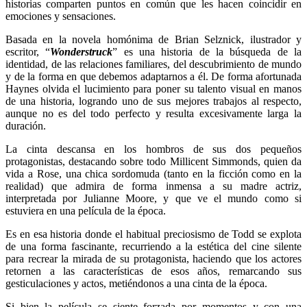
historias comparten puntos en común que les hacen coincidir en
emociones y sensaciones.
Basada en la novela homónima de Brian Selznick, ilustrador y
escritor, “
Wonderstruck
” es una historia de la búsqueda de la
identidad, de las relaciones familiares, del descubrimiento de mundo
y de la forma en que debemos adaptarnos a él. De forma afortunada
Haynes olvida el lucimiento para poner su talento visual en manos
de una historia, logrando uno de sus mejores trabajos al respecto,
aunque no es del todo perfecto y resulta excesivamente larga la
duración.
La cinta descansa en los hombros de sus dos pequeños
protagonistas, destacando sobre todo Millicent Simmonds, quien da
vida a Rose, una chica sordomuda (tanto en la ficción como en la
realidad) que admira de forma inmensa a su madre actriz,
interpretada por Julianne Moore, y que ve el mundo como si
estuviera en una película de la época.
Es en esa historia donde el habitual preciosismo de Todd se explota
de una forma fascinante, recurriendo a la estética del cine silente
para recrear la mirada de su protagonista, haciendo que los actores
retornen a las características de esos años, remarcando sus
gesticulaciones y actos, metiéndonos a una cinta de la época.
Si bien la película se siente forzada por momentos y con una