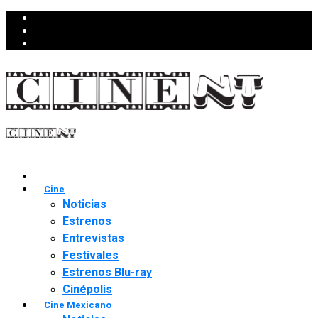
Cine
Noticias
Estrenos
Entrevistas
Festivales
Estrenos Blu-ray
Cinépolis
Cine Mexicano