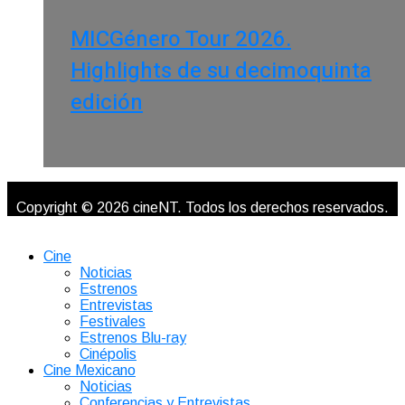
MICGénero Tour 2026.
Highlights de su decimoquinta
edición
Copyright © 2026 cineNT. Todos los derechos reservados.
Cine
Noticias
Estrenos
Entrevistas
Festivales
Estrenos Blu-ray
Cinépolis
Cine Mexicano
Noticias
Conferencias y Entrevistas