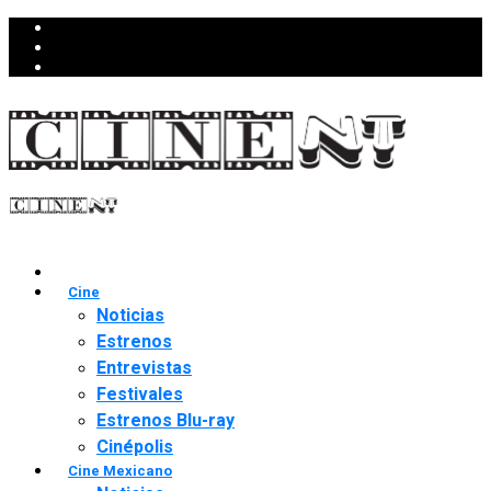
Cine
Noticias
Estrenos
Entrevistas
Festivales
Estrenos Blu-ray
Cinépolis
Cine Mexicano