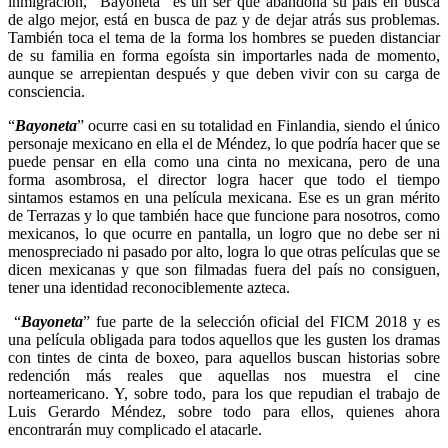
inmigración, “Bayoneta” es un ser que abandona su país en busca
de algo mejor, está en busca de paz y de dejar atrás sus problemas.
También toca el tema de la forma los hombres se pueden distanciar
de su familia en forma egoísta sin importarles nada de momento,
aunque se arrepientan después y que deben vivir con su carga de
consciencia.
“
Bayoneta
” ocurre casi en su totalidad en Finlandia, siendo el único
personaje mexicano en ella el de Méndez, lo que podría hacer que se
puede pensar en ella como una cinta no mexicana, pero de una
forma asombrosa, el director logra hacer que todo el tiempo
sintamos estamos en una película mexicana. Ese es un gran mérito
de Terrazas y lo que también hace que funcione para nosotros, como
mexicanos, lo que ocurre en pantalla, un logro que no debe ser ni
menospreciado ni pasado por alto, logra lo que otras películas que se
dicen mexicanas y que son filmadas fuera del país no consiguen,
tener una identidad reconociblemente azteca.
“
Bayoneta
” fue parte de la selección oficial del FICM 2018 y es
una película obligada para todos aquellos que les gusten los dramas
con tintes de cinta de boxeo, para aquellos buscan historias sobre
redención más reales que aquellas nos muestra el cine
norteamericano. Y, sobre todo, para los que repudian el trabajo de
Luis Gerardo Méndez, sobre todo para ellos, quienes ahora
encontrarán muy complicado el atacarle.