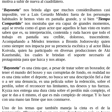
motiva a subir de nueva al cuadrilátero.
“
Bayoneta
” nos brinda algo que muchos considerábamos casi
imposible, ver a Luis Gerardo Méndez fuera de los personajes
habituales le hemos visto en pantalla grande, y si bien “
Tiempo
Compartido
” nos mostraba que era capaz de grandes momentos,
aquí se revela como el gran actor que aquellos le han visto en teatro
saben que es, su interpretación, contenida y ruda hacen que todo el
trabajo en pantalla sea creíble, doloroso, trascendente.
Acompañando a Méndez tenemos a Brontis Jodorowsky quien
como siempre nos impacta por su presencia escénica y al actor Ilkka
Koivula, quien ha participado en diversas producciones de Aki
Kaurismäki, los cuales le brindan el soporte necesario al
protagonista para que luzca y nos atrape.
“
Bayoneta
” es una cinta que, a pesar de tratar sobre un boxeador, de
tener el mundo del boxeo y sus corruptelas de fondo, en realidad no
es una cinta sobre el deporte, no busca ser una descripción fiel a éste
o a ser una denuncia, es una película sobre la redención, sobre el
perdón, sobre el reconocer tus limitantes, tus deseos y tus fuerzas.
Kyzza nos entrega una dura cinta sobre el perdón más complejo, el
que te das a ti mismo, el que es más complejo de otorgar. Y lo hace
con una mano tan firme que nos conmueve.
Uno de los temas que también maneja la cinta es el de la