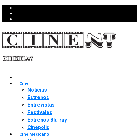
Cine
Noticias
Estrenos
Entrevistas
Festivales
Estrenos Blu-ray
Cinépolis
Cine Mexicano