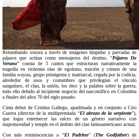
Retumbando sonora a través de imágenes limpidas y parvadas de
pájaros que actúan como mensajeros del destino, “
Pájaros De
Verano
” consta de 5 cantos que estructuran narrativamente la
tragedia en violentas olas de egoísmo, traición y crimen de una
familia wayuu, grupo primigenia y matriarcal, cegada por la codicia,
alrededor de usos y costumbres que privilegian el vínculo
sanguíneo, el clan, la unión, los ritos y la palabra sobre la guerra,
todo ello debido al incipiente negocio del narcotráfico en Colombia
a finales del años 70 del siglo pasado.
Cinta debut de Cristina Gallego, apadrinada y en conjunto a Ciro
Guerra (director de la multipremiada “
El abrazo de la serpiente
”),
que logra estremecer las raíces de un género narrativo con
majestuosidad y temple en el ámbito del cine latinoamericano actual.
Con más reminiscencias a “
El Padrino
” (
The Godfather
) de