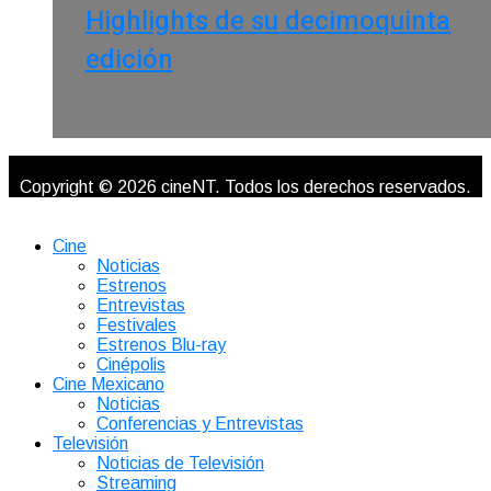
Highlights de su decimoquinta
edición
Copyright © 2026 cineNT. Todos los derechos reservados.
Cine
Noticias
Estrenos
Entrevistas
Festivales
Estrenos Blu-ray
Cinépolis
Cine Mexicano
Noticias
Conferencias y Entrevistas
Televisión
Noticias de Televisión
Streaming