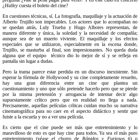
¿
Halley
cuesta el boleto del cine?
En cuestiones técnicas, sí. La fotografía, maquillaje y la actuación de
Alberto Trujillo son impecables. Los actores que lo acompañan no
se quedan atrás, Luly Trueba y Hugo Albores representan, de
manera diferente y única, la soledad y la necesidad de compañía;
aunque sea de un muerto viviente. El maquillaje y los efectos
especiales que se utilizaron, especialmente en la escena donde,
Trujillo, se masturba al final, son impresionantes. No queda duda
alguna que el equipo técnico dio lo mejor de sí y se refleja en
pantalla sin lugar a dudas.
Pero la trama parece estar perdida en un discurso inexistente. Sin
esperar la fórmula de Hollywood y su cine completamente resuelto,
hay una gran diferencia entre un cine que plantea un
cuestionamiento y uno que sólo pretende hacerlo pero que se pierde
por la misma pretensión y arrogancia de intentar decir algo
supuestamente crítico pero que en realidad no llega a nada.
Precisamente, aquellas películas críticas cuidan mucho su narrativa
cinematográfica para no caer en el aspecto didáctico y sentir que
fuiste a la escuela y no a ver una película.
Es cierto que el cine puede ser más que entretenimiento y lo
maravilloso de esto es que hay cine para todos. Ya sea el más puro
entretenimiento (véase el churro de
Rápidos y Furiosos 6
) o