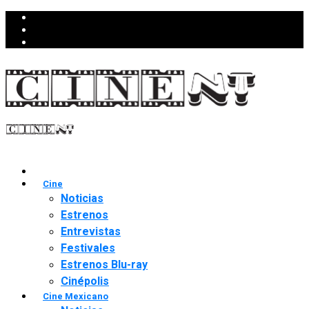
Cine
Noticias
Estrenos
Entrevistas
Festivales
Estrenos Blu-ray
Cinépolis
Cine Mexicano