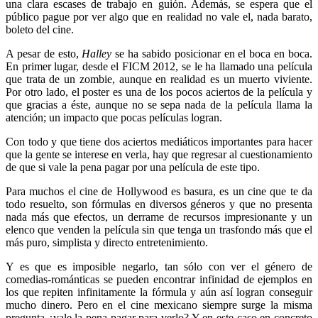
una clara escases de trabajo en guión. Además, se espera que el
público pague por ver algo que en realidad no vale el, nada barato,
boleto del cine.
A pesar de esto,
Halley
se ha sabido posicionar en el boca en boca.
En primer lugar, desde el FICM 2012, se le ha llamado una película
que trata de un zombie, aunque en realidad es un muerto viviente.
Por otro lado, el poster es una de los pocos aciertos de la película y
que gracias a éste, aunque no se sepa nada de la película llama la
atención; un impacto que pocas películas logran.
Con todo y que tiene dos aciertos mediáticos importantes para hacer
que la gente se interese en verla, hay que regresar al cuestionamiento
de que si vale la pena pagar por una película de este tipo.
Para muchos el cine de Hollywood es basura, es un cine que te da
todo resuelto, son fórmulas en diversos géneros y que no presenta
nada más que efectos, un derrame de recursos impresionante y un
elenco que venden la película sin que tenga un trasfondo más que el
más puro, simplista y directo entretenimiento.
Y es que es imposible negarlo, tan sólo con ver el género de
comedias-románticas se pueden encontrar infinidad de ejemplos en
los que repiten infinitamente la fórmula y aún así logran conseguir
mucho dinero. Pero en el cine mexicano siempre surge la misma
pregunta ¿vale la pena pagar para verlo? Y en este caso en concreto