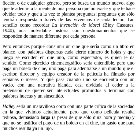
ficción o de cualquier género, pero se busca un mundo nuevo, algo
que te adentre a la mente de una persona que no existe y que te hace
olvidar todo y que a la vez te plantea preguntas; preguntas que sólo
tendrán respuesta a través de las vivencias de cada lector. Tan
sencillo como recordar
La invención de Morel
(Bioy Cassares,
1940), una inolvidable historia con cuestionamientos que se
responden de manera diferente por cada persona.
Pero entonces porqué consumir un cine que sería como un libro en
blanco, con palabras dispersas cada cierto número de hojas y que
luego se escuden en que uno, como espectador, es quien le da
sentido. Como ejercicio cinematográfico sería entendible, pero uno
paga un boleto de cine, uno paga para adentrarse a un mundo que el
escritor, director y equipo creador de la película ha filmado por
semanas o meses. Y qué pasa cuando uno se encuentra con un
vacío, con una narrativa blanda, casi olvidada al ceder a la
pretensión de querer ser intelectuales profundos y terminar con
palabras huecas y un sinsentido.
Halley
sería un maravilloso corto con una parte crítica de la sociedad
en la que vivimos actualmente, pero que como película resulta
tediosa, demasiado larga (a pesar de que sólo dura hora y media) y
que no se justifica el pago de un boleto en el cine, un gasto que para
muchos resulta ya un lujo.