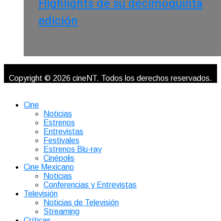
Highlights de su decimoquinta
edición
Copyright © 2026 cineNT. Todos los derechos reservados.
Cine
Noticias
Estrenos
Entrevistas
Festivales
Estrenos Blu-ray
Cinépolis
Cine Mexicano
Noticias
Conferencias y Entrevistas
Televisión
Noticias de Televisión
Streaming
Críticas