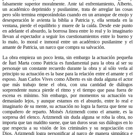
falsamente superior moralmente. Ante tal enfrentamiento, Alberto,
un académico deprimido y pusilanime, trata de arreglar las cosas
pero sólo termina empeorándolas cuando en un arranque de enojo y
desesperación le avienta la biblia a Patricia y, ella sentada en la
ventana, pierde el equilibrio y muere de la caída. Desde este punto
en adelante el absurdo, la borrosa linea entre lo real y lo imaginario
llevan al espectador a seguir los cuestionamientos entre lo bueno y
lo malo, lo moral e inmoral entre un académico pusilanime y el
amante de Patricia, un narco que compra su salvación.
La obra empieza un poco lenta, sin embargo la actuación pequeña
de Ítari Marta como Patricia es fundamental para la obra al ser su
personaje un constante recuerdo durante la obra y al sólo verla al
principio su actuación es la base para la relación entre el amante y el
esposo. Juan Carlos Vives como Alberto es sin duda alguna el actor
que más trabajo tiene el obra, con una cantidad de diálogos
sorprendente nunca pierde el ritmo y el tiempo que pasa fuera de
escena es mínimo. Sin embargo, por momentos su actuación va
demasiado lejos, y aunque estamos en el absurdo, entre lo real e
imaginario de su mente, su actuación no logra la fuerza que tiene su
compañero de reparto. Moisés Arizmendi como el amante, es la
sorpresa del elenco. Arizmendi sin duda alguna se roba la obra, no
importa que tan maldito suene, que tan duros sean sus diálogos en lo
que respecta a su visión de los criminales y su negociación con
Dios, Arizmendi logra personificar al narco de manera simpática e