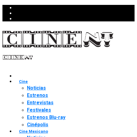
Cine
Noticias
Estrenos
Entrevistas
Festivales
Estrenos Blu-ray
Cinépolis
Cine Mexicano