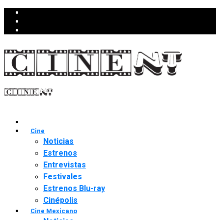
Cine
Noticias
Estrenos
Entrevistas
Festivales
Estrenos Blu-ray
Cinépolis
Cine Mexicano