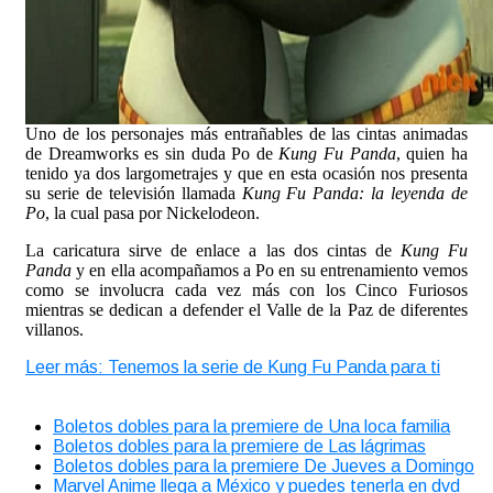
Uno de los personajes más entrañables de las cintas animadas
de Dreamworks es sin duda Po de
Kung Fu Panda
, quien ha
tenido ya dos largometrajes y que en esta ocasión nos presenta
su serie de televisión llamada
Kung Fu Panda: la leyenda de
Po
, la cual pasa por Nickelodeon.
La caricatura sirve de enlace a las dos cintas de
Kung Fu
Panda
y en ella acompañamos a Po en su entrenamiento vemos
como se involucra cada vez más con los Cinco Furiosos
mientras se dedican a defender el Valle de la Paz de diferentes
villanos.
Leer más: Tenemos la serie de Kung Fu Panda para ti
Boletos dobles para la premiere de Una loca familia
Boletos dobles para la premiere de Las lágrimas
Boletos dobles para la premiere De Jueves a Domingo
Marvel Anime llega a México y puedes tenerla en dvd