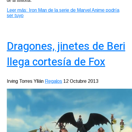
de la historia.
Leer más: Iron Man de la serie de Marvel Anime podría
ser tuyo
Dragones, jinetes de Beri
llega cortesía de Fox
Irving Torres Yllán
Regalos
12 Octubre 2013