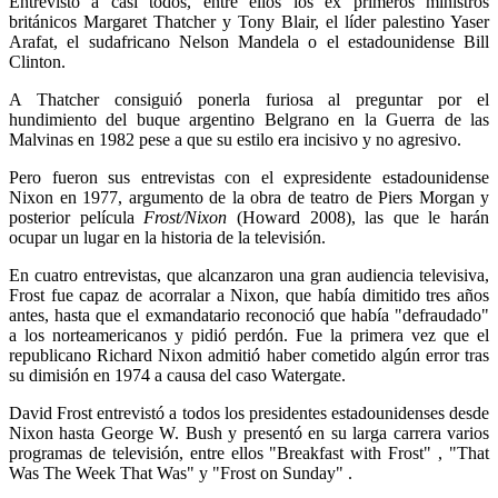
Entrevistó a casi todos, entre ellos los ex primeros ministros
británicos Margaret Thatcher y Tony Blair, el líder palestino Yaser
Arafat, el sudafricano Nelson Mandela o el estadounidense Bill
Clinton.
A Thatcher consiguió ponerla furiosa al preguntar por el
hundimiento del buque argentino Belgrano en la Guerra de las
Malvinas en 1982 pese a que su estilo era incisivo y no agresivo.
Pero fueron sus entrevistas con el expresidente estadounidense
Nixon en 1977, argumento de la obra de teatro de Piers Morgan y
posterior película
Frost/Nixon
(Howard 2008), las que le harán
ocupar un lugar en la historia de la televisión.
En cuatro entrevistas, que alcanzaron una gran audiencia televisiva,
Frost fue capaz de acorralar a Nixon, que había dimitido tres años
antes, hasta que el exmandatario reconoció que había "defraudado"
a los norteamericanos y pidió perdón. Fue la primera vez que el
republicano Richard Nixon admitió haber cometido algún error tras
su dimisión en 1974 a causa del caso Watergate.
David Frost entrevistó a todos los presidentes estadounidenses desde
Nixon hasta George W. Bush y presentó en su larga carrera varios
programas de televisión, entre ellos "Breakfast with Frost" , "That
Was The Week That Was" y "Frost on Sunday" .