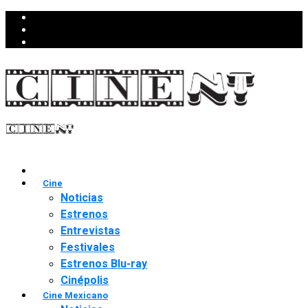
Cine
Noticias
Estrenos
Entrevistas
Festivales
Estrenos Blu-ray
Cinépolis
Cine Mexicano