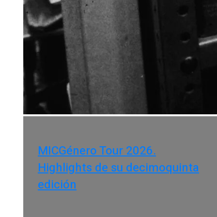
MICGénero Tour 2026.
Highlights de su decimoquinta
edición