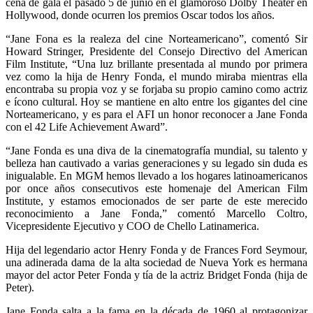
cena de gala el pasado 5 de junio en el glamoroso Dolby Theater en
Hollywood, donde ocurren los premios Oscar todos los años.
“Jane Fona es la realeza del cine Norteamericano”, comentó Sir
Howard Stringer, Presidente del Consejo Directivo del American
Film Institute, “Una luz brillante presentada al mundo por primera
vez como la hija de Henry Fonda, el mundo miraba mientras ella
encontraba su propia voz y se forjaba su propio camino como actriz
e ícono cultural. Hoy se mantiene en alto entre los gigantes del cine
Norteamericano, y es para el AFI un honor reconocer a Jane Fonda
con el 42 Life Achievement Award”.
“Jane Fonda es una diva de la cinematografía mundial, su talento y
belleza han cautivado a varias generaciones y su legado sin duda es
inigualable. En MGM hemos llevado a los hogares latinoamericanos
por once años consecutivos este homenaje del American Film
Institute, y estamos emocionados de ser parte de este merecido
reconocimiento a Jane Fonda,” comentó Marcello Coltro,
Vicepresidente Ejecutivo y COO de Chello Latinamerica.
Hija del legendario actor Henry Fonda y de Frances Ford Seymour,
una adinerada dama de la alta sociedad de Nueva York es hermana
mayor del actor Peter Fonda y tía de la actriz Bridget Fonda (hija de
Peter).
Jane Fonda salta a la fama en la década de 1960 al protagonizar