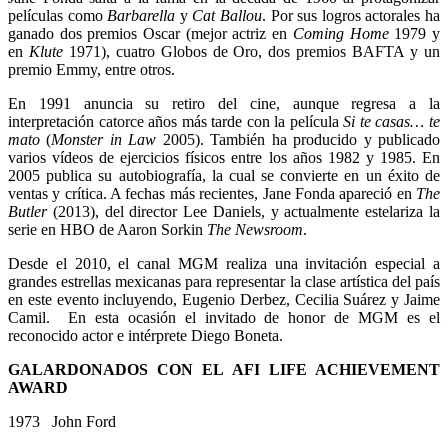
películas como
Barbarella
y
Cat Ballou
. Por sus logros actorales ha
ganado dos premios Oscar (mejor actriz en
Coming Home
1979 y
en
Klute
1971), cuatro Globos de Oro, dos premios BAFTA y un
premio Emmy, entre otros.
En 1991 anuncia su retiro del cine, aunque regresa a la
interpretación catorce años más tarde con la película
Si te casas… te
mato
(
Monster in Law
2005). También ha producido y publicado
varios vídeos de ejercicios físicos entre los años 1982 y 1985. En
2005 publica su autobiografía, la cual se convierte en un éxito de
ventas y crítica. A fechas más recientes, Jane Fonda apareció en
The
Butler
(2013), del director Lee Daniels, y actualmente estelariza la
serie en HBO de Aaron Sorkin
The Newsroom
.
Desde el 2010, el canal MGM realiza una invitación especial a
grandes estrellas mexicanas para representar la clase artística del país
en este evento incluyendo, Eugenio Derbez, Cecilia Suárez y Jaime
Camil. En esta ocasión el invitado de honor de MGM es el
reconocido actor e intérprete Diego Boneta.
GALARDONADOS CON EL AFI LIFE ACHIEVEMENT
AWARD
1973 John Ford