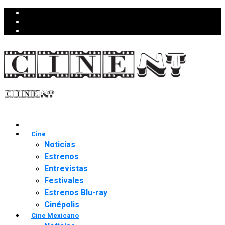
Cine
Noticias
Estrenos
Entrevistas
Festivales
Estrenos Blu-ray
Cinépolis
Cine Mexicano