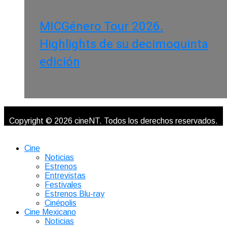
MICGénero Tour 2026.
Highlights de su decimoquinta
edición
Copyright © 2026 cineNT. Todos los derechos reservados.
Cine
Noticias
Estrenos
Entrevistas
Festivales
Estrenos Blu-ray
Cinépolis
Cine Mexicano
Noticias