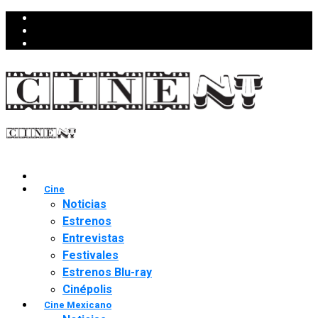
Cine
Noticias
Estrenos
Entrevistas
Festivales
Estrenos Blu-ray
Cinépolis
Cine Mexicano