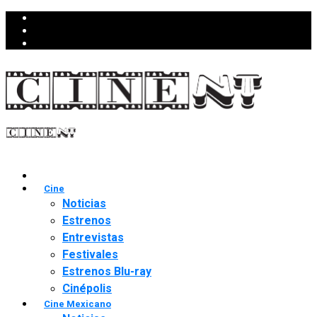
Cine
Noticias
Estrenos
Entrevistas
Festivales
Estrenos Blu-ray
Cinépolis
Cine Mexicano