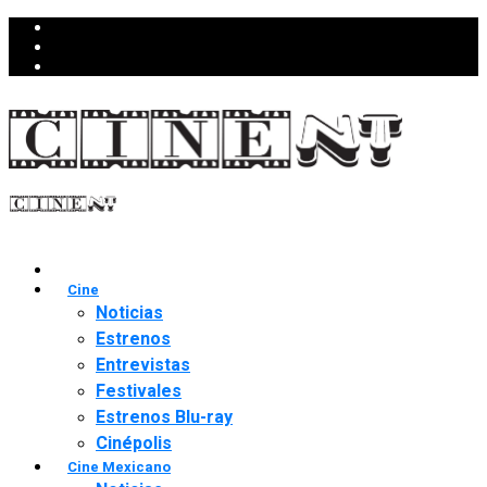
Cine
Noticias
Estrenos
Entrevistas
Festivales
Estrenos Blu-ray
Cinépolis
Cine Mexicano