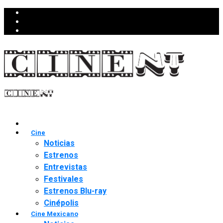
Cine
Noticias
Estrenos
Entrevistas
Festivales
Estrenos Blu-ray
Cinépolis
Cine Mexicano